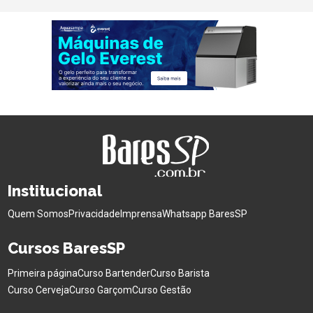
Institucional
Quem Somos
Privacidade
Imprensa
Whatsapp BaresSP
Cursos BaresSP
Primeira página
Curso Bartender
Curso Barista
Curso Cerveja
Curso Garçom
Curso Gestão