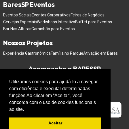
BaresSP Eventos
Eventos Sociais
Eventos Corporativos
Feiras de Negócios
Cervejas Especiais
Workshops Interativo
Buffet para Eventos
Bar Nas Alturas
Caminhão para Eventos
Nossos Projetos
Experiência Gastronômica
Família no Parque
Ativação em Bares
Acompanhe o BARESSP
Utilizamos cookies para ajudá-lo a navegar
com eficiência e executar determinadas
funções.Ao clicar em “Aceitar”, você
concorda com o uso de cookies funcionais
ao site.
Aceitar