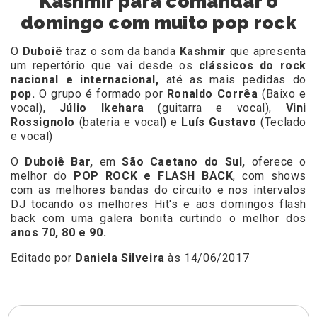
Kashmir para comandar o
domingo com muito pop rock
O
Duboiê
traz o som da banda
Kashmir
que apresenta
um repertório que vai desde os
clássicos do rock
nacional e internacional,
até as mais pedidas do
pop.
O grupo é formado por
Ronaldo Corrêa
(Baixo e
vocal),
Júlio Ikehara
(guitarra e vocal),
Vini
Rossignolo
(bateria e vocal) e
Luís Gustavo
(Teclado
e vocal)
O
Duboiê Bar,
em
São Caetano do Sul,
oferece o
melhor do
POP ROCK e FLASH BACK
, com shows
com as melhores bandas do circuito e nos intervalos
DJ tocando os melhores Hit's e aos domingos flash
back com uma galera bonita curtindo o melhor dos
anos 70, 80 e 90.
Editado por
Daniela Silveira
às 14/06/2017