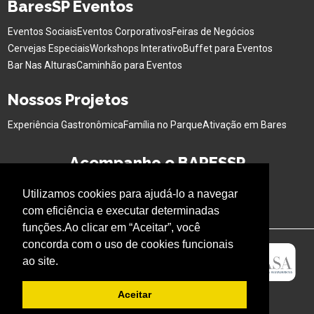
BaresSP Eventos
Eventos Sociais
Eventos Corporativos
Feiras de Negócios
Cervejas Especiais
Workshops Interativo
Buffet para Eventos
Bar Nas Alturas
Caminhão para Eventos
Nossos Projetos
Experiência Gastronômica
Família no Parque
Ativação em Bares
Acompanhe o BARESSP
Utilizamos cookies para ajudá-lo a navegar
com eficiência e executar determinadas
funções.Ao clicar em “Aceitar”, você
concorda com o uso de cookies funcionais
ao site.
Aceitar