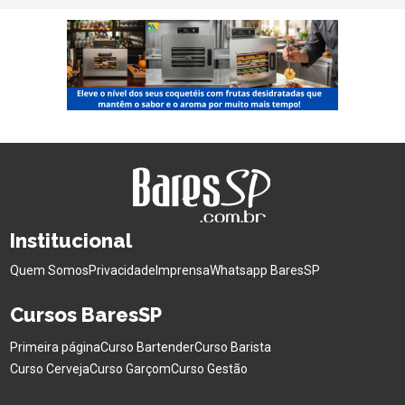
Institucional
Quem Somos
Privacidade
Imprensa
Whatsapp BaresSP
Cursos BaresSP
Primeira página
Curso Bartender
Curso Barista
Curso Cerveja
Curso Garçom
Curso Gestão