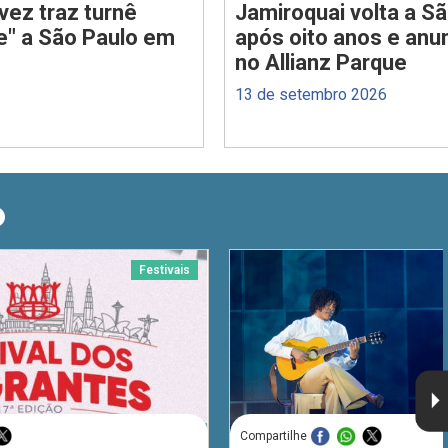
vez traz turnê
Jamiroquai volta a S
e" a São Paulo em
após oito anos e anu
no Allianz Parque
13 de setembro 2026
O
Festivais
Compartilhe