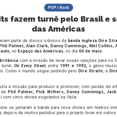
POP / Rock
its fazem turnê pelo Brasil 
das Américas
eram parte de discos icônicos da
banda inglesa Dire Stra
Phil Palmer, Alan Clark, Danny Cummings, Mel Collins, 
aulo,
no
Espaço das Américas,
no dia
04 de maio.
britânica
com a missão de levar essas canções para os 
 turnê,
On Every Street
,
entre
1991 e 1992,
o gênio musi
olo. Como o mundo segue pedindo pelo
Dire Straits
, a
Dir
uziu a missão para produzir e promover, com paixão de alto
o de
Phil Palmer, Pick Withers, Danny Cummings, Jack 
l com cinco shows esgotados na Itália.
one se juntaram à banda para nove shows em teatros incrív
, depois de muitos pedidos para o projeto tocar em outros p