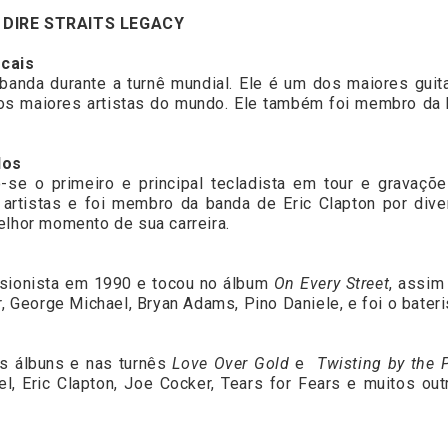
 DIRE STRAITS LEGACY
ocais
 banda durante a turnê mundial. Ele é um dos maiores gui
dos maiores artistas do mundo. Ele também foi membro da 
dos
o-se o primeiro e principal tecladista em tour e gravaç
 artistas e foi membro da banda de Eric Clapton por dive
elhor momento de sua carreira.
ssionista em 1990 e tocou no álbum
On Every Street
, assim
r, George Michael, Bryan Adams, Pino Daniele, e foi o bater
os álbuns e nas turnês
Love Over Gold
e
Twisting by the 
mel, Eric Clapton, Joe Cocker, Tears for Fears e muitos o