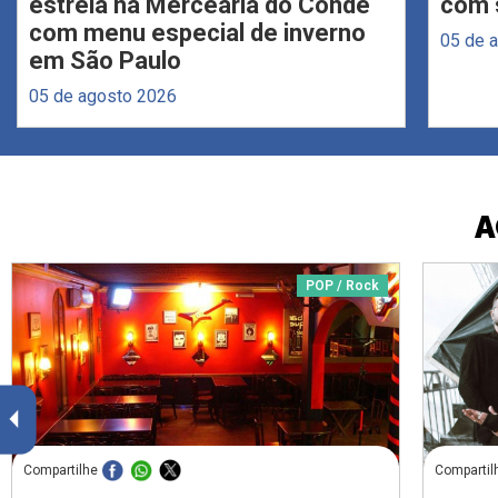
estreia na Mercearia do Conde
com s
com menu especial de inverno
05 de 
em São Paulo
05 de agosto 2026
A
POP / Rock
Compartilhe
Compartil