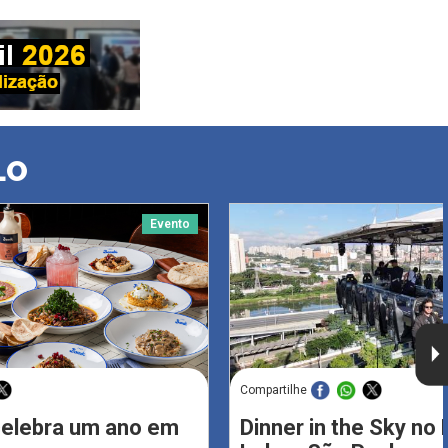
LO
Evento
Compartilhe
celebra um ano em
Dinner in the Sky no 