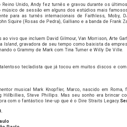
eino Unido, Andy fez turnês e gravou durante os últimos
omo músico de sessão em alguns dos estúdios mais famoso
te para as turnês internacionais de Faithless, Moby, D
hn Squire (Rosas de Pedra), Galliano e a banda de Frank Z
 ao vivo que incluem David Gilmour, Van Morrison, Arte Garf
ca
Island
, gravadora de seu tempo como baixista da empres
nhando o Grammy de Mark com Tina Turner e Willy De Ville.
entoso tecladista que já tocou em muitos discos e com mu
 mentor musical Mark Knopfler, Marco, nascido em Roma,
Hillbillies, Steve Phillips. Mas seu sonho era brincar c
ora com o fantástico line-up que é o Dire Straits Legacy.
Se
0.
aulo
São Paulo