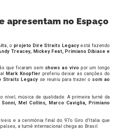
e se apresentam no Espaço
its
, o
projeto Dire Straits Legacy
está fazendo
Andy Treacey, Mickey Feat, Primiano Dibiase e
fãs que ficaram sem
shows ao vivo
por um longo
cal
Mark Knopfler
preferiu deixar as canções do
e Straits Legacy
se reuniu para trazer o
som ao
 nível, música de qualidade. A primeira turnê da
Sonni, Mel Collins, Marco Caviglia, Primiano
eis e a cerimônia final do 97o Giro d'Italia que
aíses, a turnê internacional chega ao Brasil.