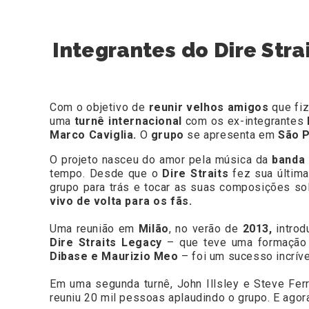
Integrantes do Dire Stra
Com o objetivo de
reunir velhos amigos
que fiz
uma
turnê internacional
com os ex-integrantes
Marco Caviglia.
O
grupo
se apresenta em
São P
O projeto nasceu do amor pela música da
banda 
tempo. Desde que o
Dire Straits
fez sua última
grupo para trás e tocar as suas composições s
vivo de volta para os fãs.
Uma reunião em
Milão
, no verão de
2013,
introd
Dire Straits Legacy
– que teve uma formaçã
Dibase e Maurizio Meo
– foi um sucesso incríve
Em uma segunda turnê, John Illsley e Steve Ferr
reuniu 20 mil pessoas aplaudindo o grupo. E agora