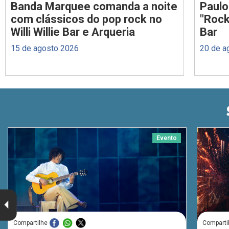
Banda Marquee comanda a noite
Paulo
com clássicos do pop rock no
"Rock
Willi Willie Bar e Arqueria
Bar
15 de agosto 2026
20 de a
Evento
Compartilhe
Comparti