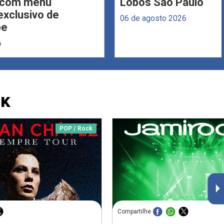
s com menu
Lobos São Paulo
xclusivo de
06 de agosto 2026
be
6
CK
POP / Rock
Compartilhe