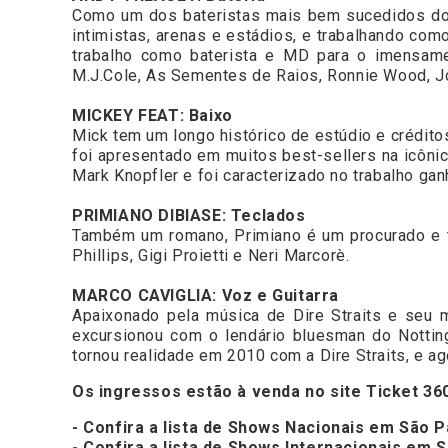
Como um dos bateristas mais bem sucedidos do R
intimistas, arenas e estádios, e trabalhando c
trabalho como baterista e MD para o imensamen
M.J.Cole, As Sementes de Raios, Ronnie Wood, Jo
MICKEY FEAT: Baixo
Mick tem um longo histórico de estúdio e créditos
foi apresentado em muitos best-sellers na icôni
Mark Knopfler e foi caracterizado no trabalho ga
PRIMIANO DIBIASE: Teclados
Também um romano, Primiano é um procurado e tal
Phillips, Gigi Proietti e Neri Marcorè.
MARCO CAVIGLIA: Voz e Guitarra
Apaixonado pela música de Dire Straits e seu
excursionou com o lendário bluesman do Notting 
tornou realidade em 2010 com a Dire Straits, e ag
Os ingressos estão à venda no site
Ticket 36
- Confira a lista de Shows Nacionais em São P
- Confira a lista de Shows Internacionais em 