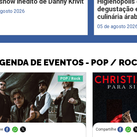
how inédito de Danny Krivit
Higienópoli
degustação e
agosto 2026
culinária ára
05 de agosto 202
GENDA DE EVENTOS - POP / RO
POP / Rock
he
Compartilhe