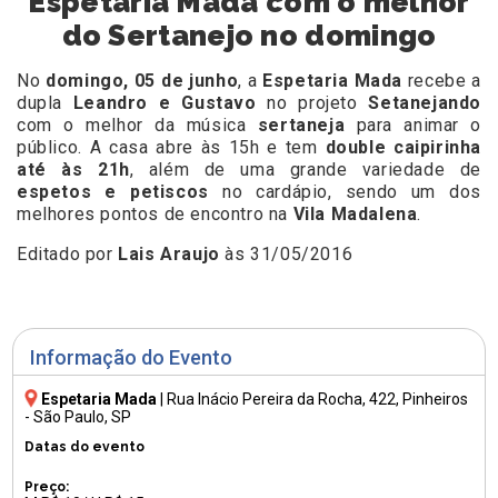
Espetaria Mada com o melhor
do Sertanejo no domingo
No
domingo, 05 de junho
, a
Espetaria Mada
recebe a
dupla
Leandro e Gustavo
no projeto
Setanejando
com o melhor da música
sertaneja
para animar o
público. A casa abre às 15h e tem
double caipirinha
até às 21h
, além de uma grande variedade de
espetos e petiscos
no cardápio, sendo um dos
melhores pontos de encontro na
Vila Madalena
.
Editado por
Lais Araujo
às 31/05/2016
Informação do Evento
Espetaria Mada
|
Rua Inácio Pereira da Rocha, 422
, Pinheiros
- São Paulo, SP
Datas do evento
Preço: