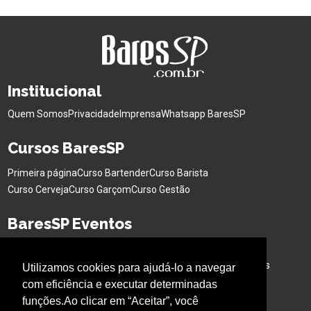
Institucional
Quem Somos
Privacidade
Imprensa
Whatsapp BaresSP
Cursos BaresSP
Primeira página
Curso Bartender
Curso Barista
Curso Cerveja
Curso Garçom
Curso Gestão
BaresSP Eventos
Eventos Sociais
Eventos Corporativos
Feiras de Negócios
Cervejas Especiais
Workshops Interativo
Buffet para Eventos
Utilizamos cookies para ajudá-lo a navegar
Bar Nas Alturas
Caminhão para Eventos
com eficiência e executar determinadas
funções.Ao clicar em “Aceitar”, você