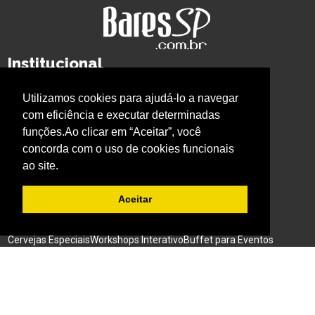
Institucional
Quem Somos
Privacidade
Imprensa
Whatsapp BaresSP
Utilizamos cookies para ajudá-lo a navegar
com eficiência e executar determinadas
Cursos BaresSP
funções.Ao clicar em “Aceitar”, você
Primeira página
Curso Bartender
Curso Barista
concorda com o uso de cookies funcionais
Curso Cerveja
Curso Garçom
Curso Gestão
ao site.
BaresSP Eventos
Aceitar
Eventos Sociais
Eventos Corporativos
Feiras de Negócios
Cervejas Especiais
Workshops Interativo
Buffet para Eventos
Bar Nas Alturas
Caminhão para Eventos
Nossos Projetos