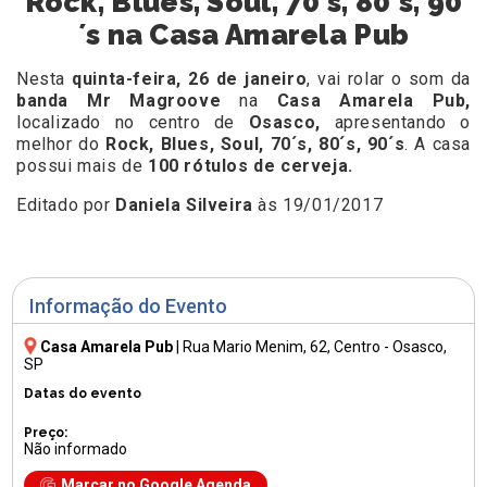
Rock, Blues, Soul, 70´s, 80´s, 90
´s na Casa Amarela Pub
Nesta
quinta-feira, 26 de janeiro
, vai rolar o som da
banda Mr Magroove
na
Casa Amarela Pub,
localizado no centro de
Osasco,
apresentando o
melhor do
Rock, Blues, Soul, 70´s, 80´s, 90´s
. A casa
possui mais de
100 rótulos de cerveja.
Editado por
Daniela Silveira
às 19/01/2017
Informação do Evento
Casa Amarela Pub
|
Rua Mario Menim, 62
, Centro - Osasco,
SP
Datas do evento
Preço:
Não informado
Marcar no Google Agenda