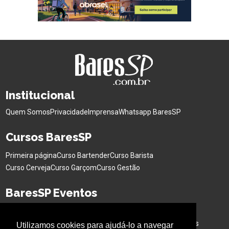
Institucional
Quem Somos
Privacidade
Imprensa
Whatsapp BaresSP
Cursos BaresSP
Primeira página
Curso Bartender
Curso Barista
Curso Cerveja
Curso Garçom
Curso Gestão
BaresSP Eventos
Eventos Sociais
Eventos Corporativos
Feiras de Negócios
Cervejas Especiais
Workshops Interativo
Buffet para Eventos
Utilizamos cookies para ajudá-lo a navegar