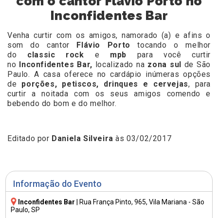
com o cantor Flávio Porto no
Inconfidentes Bar
Venha curtir com os amigos, namorado (a) e afins o
som do cantor
Flávio Porto
tocando o melhor
do
classic rock
e
mpb
para você curtir
no
Inconfidentes Bar,
localizado na
zona sul
de São
Paulo. A casa oferece no cardápio inúmeras opções
de
porções, petiscos, drinques e cervejas
, para
curtir a noitada com os seus amigos comendo e
bebendo do bom e do melhor.
Editado por
Daniela Silveira
às 03/02/2017
Informação do Evento
Inconfidentes Bar
|
Rua França Pinto, 965
, Vila Mariana - São
Paulo, SP