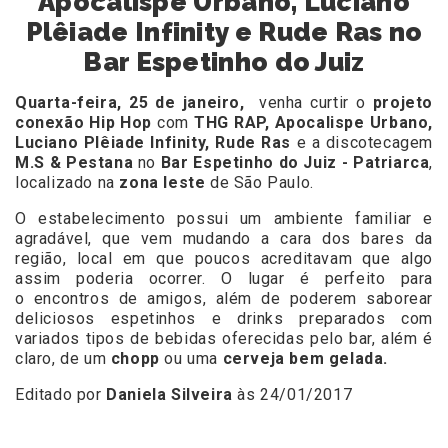
Apocalispe Urbano, Luciano
Plêiade Infinity e Rude Ras no
Bar Espetinho do Juiz
Quarta-feira, 25 de janeiro,
venha curtir o
projeto
conexão Hip Hop
com
THG RAP, Apocalispe Urbano,
Luciano Plêiade Infinity, Rude Ras
e a discotecagem
M.S & Pestana
no
Bar Espetinho do Juiz - Patriarca
,
localizado na
zona leste
de São Paulo.
O estabelecimento possui um ambiente familiar e
agradável, que vem mudando a cara dos bares da
região, local em que poucos acreditavam que algo
assim poderia ocorrer. O lugar é perfeito para
o encontros de amigos, além de poderem saborear
deliciosos espetinhos e drinks preparados com
variados tipos de bebidas oferecidas pelo bar, além é
claro, de um
chopp
ou uma
cerveja bem gelada.
Editado por
Daniela Silveira
às 24/01/2017