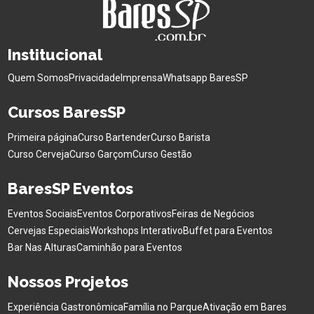
Institucional
Quem Somos
Privacidade
Imprensa
Whatsapp BaresSP
Cursos BaresSP
Primeira página
Curso Bartender
Curso Barista
Curso Cerveja
Curso Garçom
Curso Gestão
BaresSP Eventos
Eventos Sociais
Eventos Corporativos
Feiras de Negócios
Cervejas Especiais
Workshops Interativo
Buffet para Eventos
Bar Nas Alturas
Caminhão para Eventos
Nossos Projetos
Experiência Gastronômica
Família no Parque
Ativação em Bares