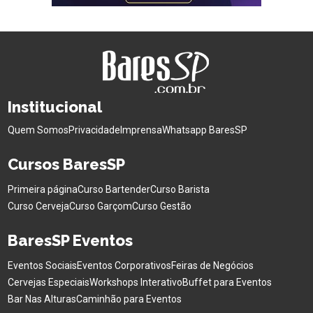
Institucional
Quem Somos
Privacidade
Imprensa
Whatsapp BaresSP
Cursos BaresSP
Primeira página
Curso Bartender
Curso Barista
Curso Cerveja
Curso Garçom
Curso Gestão
BaresSP Eventos
Eventos Sociais
Eventos Corporativos
Feiras de Negócios
Cervejas Especiais
Workshops Interativo
Buffet para Eventos
Bar Nas Alturas
Caminhão para Eventos