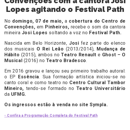
Convenções com a cantora Josi
Lopes agitando o Festival Path
No
domingo, 07 de maio,
a
cobertura do Centro de
Convenções,
em
Pinheiros,
recebe o som da cantora
mineira
Josi Lopes
soltando a voz no
Festival Path.
Nascida em Belo Horizonte,
Josi
fez parte do elenco
dos musicais
O Rei Leão
(2013/2014),
Mudança de
Hábito
(2015), ambos no
Teatro Renault
e
Ghost – O
Musical
(2016) no
Teatro Bradesco
.
Em 2016 gravou e lançou seu primeiro trabalho autoral:
o EP
Essência
. Sua formação artística iniciou-se no
canto coral e como teatro no
Centro Cultural Tambor
Mineiro,
tendo-se formado no
Teatro Universitário
da
UFMG.
Os ingressos estão à venda no site
Sympla.
- Confira a Programação Completa do Festival Path