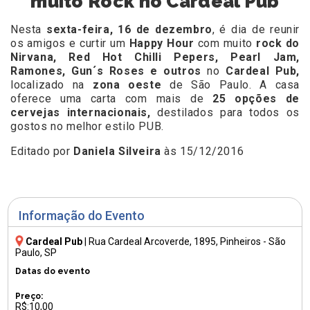
muito Rock no Cardeal Pub
Nesta
sexta-feira, 16 de dezembro
, é dia de reunir
os amigos e curtir um
Happy Hour
com muito
rock do
Nirvana, Red Hot Chilli Pepers, Pearl Jam,
Ramones, Gun´s Roses e outros
no
Cardeal Pub,
localizado na
zona oeste
de São Paulo. A casa
oferece uma carta
com mais de
25 opções de
cervejas internacionais,
destilados para todos os
gostos no melhor estilo PUB.
Editado por
Daniela Silveira
às 15/12/2016
Informação do Evento
Cardeal Pub
|
Rua Cardeal Arcoverde, 1895
, Pinheiros - São
Paulo, SP
Datas do evento
Preço:
R$:10,00