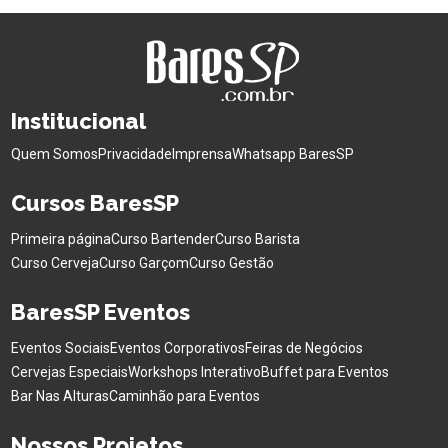
Institucional
Quem Somos
Privacidade
Imprensa
Whatsapp BaresSP
Cursos BaresSP
Primeira página
Curso Bartender
Curso Barista
Curso Cerveja
Curso Garçom
Curso Gestão
BaresSP Eventos
Eventos Sociais
Eventos Corporativos
Feiras de Negócios
Cervejas Especiais
Workshops Interativo
Buffet para Eventos
Bar Nas Alturas
Caminhão para Eventos
Nossos Projetos