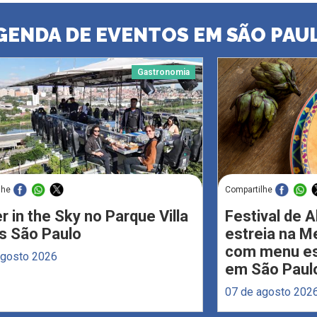
GENDA DE EVENTOS EM SÃO PAU
Gastronomia
lhe
Compartilhe
r in the Sky no Parque Villa
Festival de 
s São Paulo
estreia na M
com menu esp
agosto 2026
em São Paul
07 de agosto 202