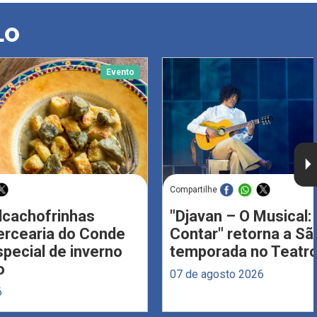
LO
Evento
Compartilhe
Alcachofrinhas
"Djavan – O Musical: 
ercearia do Conde
Contar" retorna a S
ecial de inverno
temporada no Teatro
o
07 de agosto 2026
6