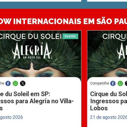
OW INTERNACIONAIS EM SÃO PA
Evento
lhe
Compartilhe
e du Soleil em SP:
Cirque du Sol
ssos para Alegría no Villa-
Ingressos par
s
Lobos
agosto 2026
21 de agosto 202