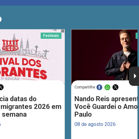
O
Festivais
Compartilhe
cia datas do
Nando Reis apresent
 Imigrantes 2026 em
Você Guardei o Amo
de semana
Paulo
6
08 de agosto 2026