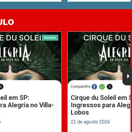
ULO
Evento
Compartilhe
eil em SP:
Cirque du Soleil em 
a Alegría no Villa-
Ingressos para Alegrí
Lobos
6
22 de agosto 2026