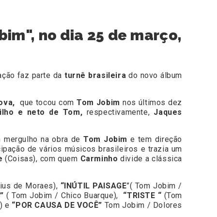
im", no dia 25 de março,
ação faz parte da
turnê brasileira
do novo álbum
ova,
que tocou com
Tom Jobim
nos últimos dez
filho e neto de Tom,
respectivamente,
Jaques
m mergulho na obra de
Tom Jobim
e tem direção
cipação de vários músicos brasileiros e trazia um
e
(Coisas), com quem
Carminho
divide a clássica
cius de Moraes),
“INÚTIL PAISAGE
”( Tom Jobim /
O”
( Tom Jobim / Chico Buarque),
“TRISTE “
(Tom
s) e
“POR CAUSA DE VOCÊ”
Tom Jobim / Dolores