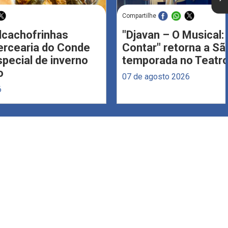
Compartilhe
Alcachofrinhas
"Djavan – O Musical: 
ercearia do Conde
Contar" retorna a S
ecial de inverno
temporada no Teatro
o
07 de agosto 2026
6