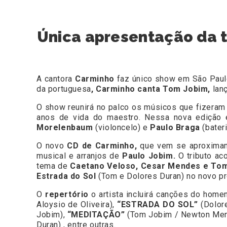
Única apresentação da t
A cantora
Carminho
faz único show em São Paul
da portuguesa
, Carminho canta Tom Jobim,
lanç
O show reunirá no palco os músicos que fizeram
anos de vida do maestro. Nessa nova edição
Morelenbaum
(violoncelo) e
Paulo Braga
(bateri
O novo
CD de Carminho,
que vem se aproxima
musical e arranjos de
Paulo Jobim.
O tributo ac
tema de
Caetano Veloso, Cesar Mendes e To
Estrada do Sol
(Tom e Dolores Duran) no novo pr
O
repertório
o artista incluirá canções do home
Aloysio de Oliveira),
“ESTRADA DO SOL”
(Dolor
Jobim),
“MEDITAÇÃO”
(Tom Jobim / Newton Me
Duran) , entre outras.