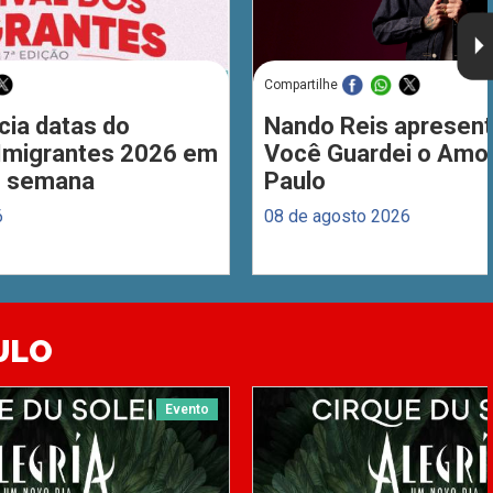
Compartilhe
cia datas do
Nando Reis apresent
 Imigrantes 2026 em
Você Guardei o Amo
de semana
Paulo
6
08 de agosto 2026
ULO
Evento