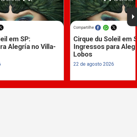
Compartilhe
eil em SP:
Cirque du Soleil em 
a Alegría no Villa-
Ingressos para Alegrí
Lobos
6
22 de agosto 2026