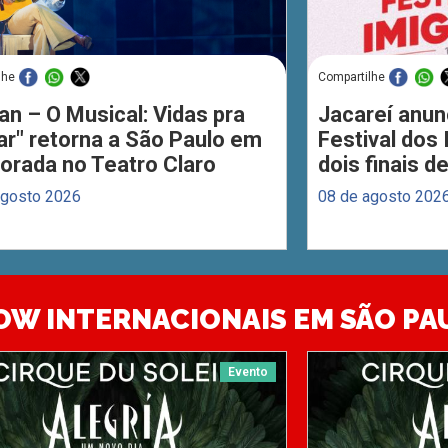
lhe
Compartilhe
an – O Musical: Vidas pra
Jacareí anun
ar" retorna a São Paulo em
Festival dos
orada no Teatro Claro
dois finais 
agosto 2026
08 de agosto 202
OW INTERNACIONAIS EM SÃO PA
Evento