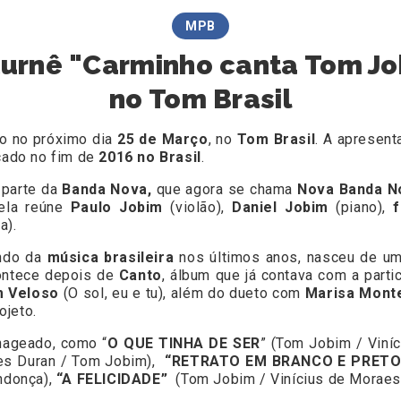
MPB
urnê "Carminho canta Tom Job
no Tom Brasil
o no próximo dia
25 de Março
, no
Tom Brasil
. A apresent
ado no fim de
2016 no Brasil
.
 parte da
Banda Nova,
que agora se chama
Nova Banda N
 ela reúne
Paulo Jobim
(violão),
Daniel Jobim
(piano),
a).
ndo da
música brasileira
nos últimos anos, nasceu de u
ontece depois de
Canto
, álbum que já contava com a parti
m Veloso
(O sol, eu e tu), além do dueto com
Marisa Mont
ojeto.
nageado, como “
O QUE TINHA DE SER
” (Tom Jobim / Viní
es Duran / Tom Jobim),
“RETRATO EM BRANCO E PRET
ndonça),
“A FELICIDADE”
(Tom Jobim / Vinícius de Morae