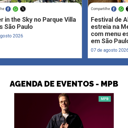
lhe
Compartilhe
r in the Sky no Parque Villa
Festival de 
s São Paulo
estreia na M
com menu esp
agosto 2026
em São Paul
07 de agosto 202
AGENDA DE EVENTOS - MPB
MPB