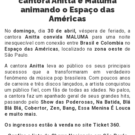
cantora Anitta e Maluma
animando o Espaço das
Américas
No
domingo,
dia
30 de abril,
véspera de feriado, a
cantora
Anitta convida MALUMA
para uma noite
inesquecível com conexão entre
Brasil e Colombia
no
Espaço das Américas
, localizado na
zona oeste
de
São Paulo.
A cantora
Anitta
leva ao público os seus principais
sucessos que a transformaram em verdadeiro
fenômeno da música pop brasileira. Com poucos anos
de carreira e três discos lançados, a artista conquistou
um público fiel, com fãs de todas as idades. No palco,
a cantora faz um apanhado geral de seus grandes hits,
passando pelo
Show das Poderosas, Na Batida, Blá
Blá Blá, Cobertor, Zen, Bang, Essa Menina É Louca
e muito mais.
Os ingressos estão à venda no site
Ticket 360.