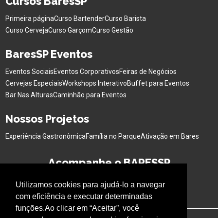
Cursos BaresSP
Primeira página
Curso Bartender
Curso Barista
Curso Cerveja
Curso Garçom
Curso Gestão
BaresSP Eventos
Eventos Sociais
Eventos Corporativos
Feiras de Negócios
Cervejas Especiais
Workshops Interativo
Buffet para Eventos
Bar Nas Alturas
Caminhão para Eventos
Nossos Projetos
Experiência Gastronômica
Família no Parque
Ativação em Bares
Acompanhe o BARESSP
Utilizamos cookies para ajudá-lo a navegar
com eficiência e executar determinadas
funções.Ao clicar em “Aceitar”, você