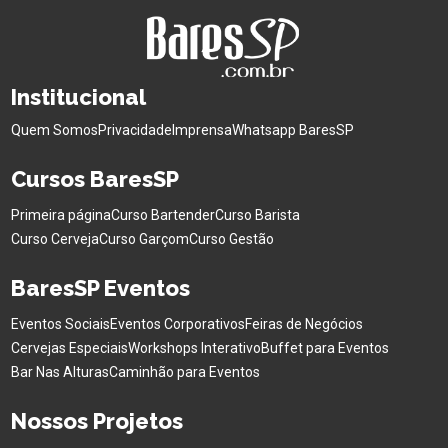
Institucional
Quem Somos
Privacidade
Imprensa
Whatsapp BaresSP
Cursos BaresSP
Primeira página
Curso Bartender
Curso Barista
Curso Cerveja
Curso Garçom
Curso Gestão
BaresSP Eventos
Eventos Sociais
Eventos Corporativos
Feiras de Negócios
Cervejas Especiais
Workshops Interativo
Buffet para Eventos
Bar Nas Alturas
Caminhão para Eventos
Nossos Projetos