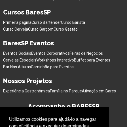
Cursos BaresSP
Primeira página
Curso Bartender
Curso Barista
Curso Cerveja
Curso Garçom
Curso Gestão
BaresSP Eventos
Eventos Sociais
Eventos Corporativos
Feiras de Negócios
Cervejas Especiais
Workshops Interativo
Buffet para Eventos
Bar Nas Alturas
Caminhão para Eventos
Nossos Projetos
Experiência Gastronômica
Família no Parque
Ativação em Bares
Acompanhe o BARESSP
Utilizamos cookies para ajudá-lo a navegar
com eficiência e executar determinadas