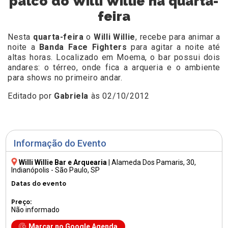
palco do Willi Willie na quarta-
feira
Nesta
quarta-feira
o
Willi Willie
, recebe para animar a
noite a
Banda Face Fighters
para agitar a noite até
altas horas. Localizado em Moema, o bar possui dois
andares: o térreo, onde fica a arqueria e o ambiente
para shows no primeiro andar.
Editado por
Gabriela
às 02/10/2012
Informação do Evento
Willi Willie Bar e Arquearia
|
Alameda Dos Pamaris, 30
,
Indianópolis - São Paulo, SP
Datas do evento
Preço:
Não informado
Marcar no Google Agenda