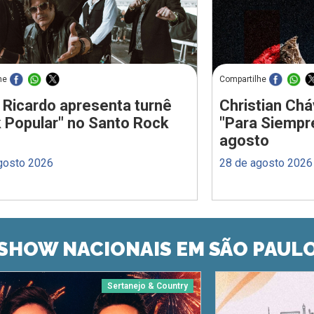
he
Compartilhe
 Ricardo apresenta turnê
Christian Chá
 Popular" no Santo Rock
"Para Siempr
agosto
gosto 2026
28 de agosto 2026
SHOW NACIONAIS EM SÃO PAUL
Sertanejo & Country