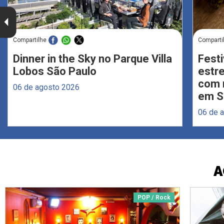
Compartilhe
Comparti
Dinner in the Sky no Parque Villa
Festi
Lobos São Paulo
estr
com 
06 de agosto 2026
em S
06 de 
A
POP / Rock