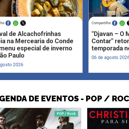
lhe
Compartilhe
val de Alcachofrinhas
"Djavan – O M
eia na Mercearia do Conde
Contar" reto
menu especial de inverno
temporada no
ão Paulo
06 de agosto 202
agosto 2026
GENDA DE EVENTOS - POP / RO
POP / Rock