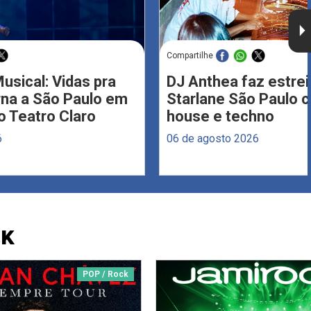
Compartilhe
usical: Vidas pra
DJ Anthea faz estrei
rna a São Paulo em
Starlane São Paulo 
 Teatro Claro
house e techno
6
06 de agosto 2026
CK
POP / Rock