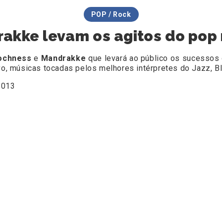
POP / Rock
kke levam os agitos do pop 
ochness
e
Mandrakke
que levará ao público os sucessos
ivo, músicas tocadas pelos melhores intérpretes do Jazz, B
2013