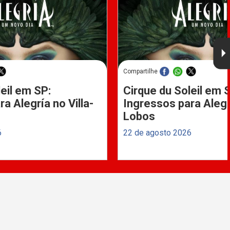
Compartilhe
eil em SP:
Cirque du Soleil em 
a Alegría no Villa-
Ingressos para Alegrí
Lobos
6
22 de agosto 2026