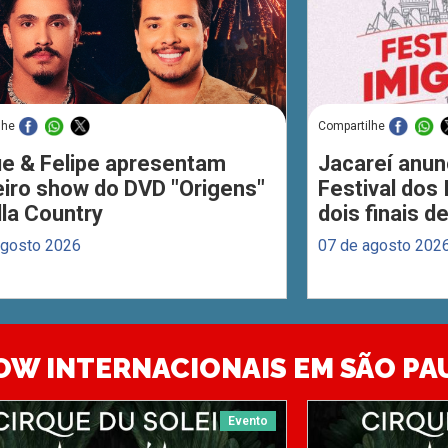
lhe
Compartilhe
ue & Felipe apresentam
Jacareí anun
eiro show do DVD "Origens"
Festival dos
lla Country
dois finais 
agosto 2026
07 de agosto 202
OW INTERNACIONAIS EM SÃO PA
Evento