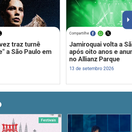
Compartilhe
vez traz turnê
Jamiroquai volta a S
e" a São Paulo em
após oito anos e anu
no Allianz Parque
13 de setembro 2026
O
Festivais