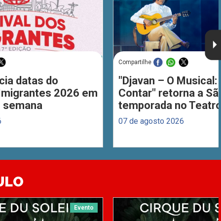
Compartilhe
cia datas do
"Djavan – O Musical: 
 Imigrantes 2026 em
Contar" retorna a S
de semana
temporada no Teatro
6
07 de agosto 2026
ULO
Evento