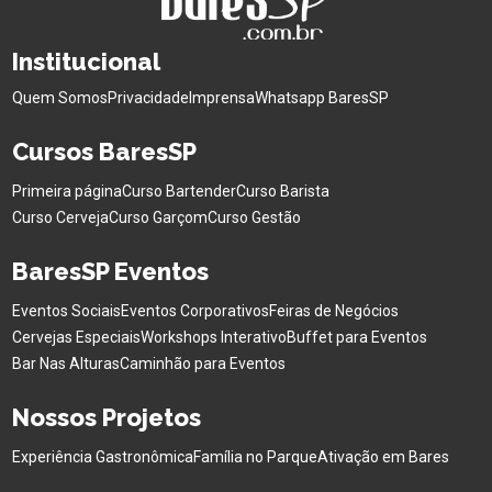
Institucional
Quem Somos
Privacidade
Imprensa
Whatsapp BaresSP
Cursos BaresSP
Primeira página
Curso Bartender
Curso Barista
Curso Cerveja
Curso Garçom
Curso Gestão
BaresSP Eventos
Eventos Sociais
Eventos Corporativos
Feiras de Negócios
Cervejas Especiais
Workshops Interativo
Buffet para Eventos
Bar Nas Alturas
Caminhão para Eventos
Nossos Projetos
Experiência Gastronômica
Família no Parque
Ativação em Bares