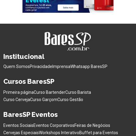
Institucional
Quem Somos
Privacidade
Imprensa
Whatsapp BaresSP
Cursos BaresSP
Primeira página
Curso Bartender
Curso Barista
Curso Cerveja
Curso Garçom
Curso Gestão
BaresSP Eventos
Eventos Sociais
Eventos Corporativos
Feiras de Negócios
Cervejas Especiais
Workshops Interativo
Buffet para Eventos