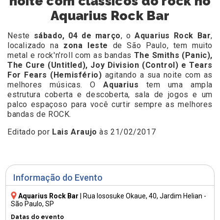
noite com clássicos do rock no
Aquarius Rock Bar
Neste
sábado, 04 de março
,
o
Aquarius Rock Bar
,
localizado na
zona leste
de São Paulo, tem muito
metal e rock'n'roll com as bandas
The Smiths (Panic),
The Cure (Untitled), Joy Division (Control) e Tears
For Fears (Hemisfério)
agitando a sua noite com as
melhores músicas.
O
Aquarius
tem uma ampla
estrutura coberta e descoberta, sala de jogos e um
palco espaçoso para você curtir sempre as melhores
bandas de ROCK.
Editado por
Lais Araujo
às 21/02/2017
Informação do Evento
Aquarius Rock Bar
|
Rua Iososuke Okaue, 40
, Jardim Helian -
São Paulo, SP
Datas do evento