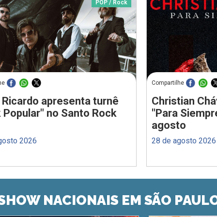
POP / Rock
he
Compartilhe
 Ricardo apresenta turnê
Christian Chá
 Popular" no Santo Rock
"Para Siempr
agosto
gosto 2026
28 de agosto 2026
SHOW NACIONAIS EM SÃO PAUL