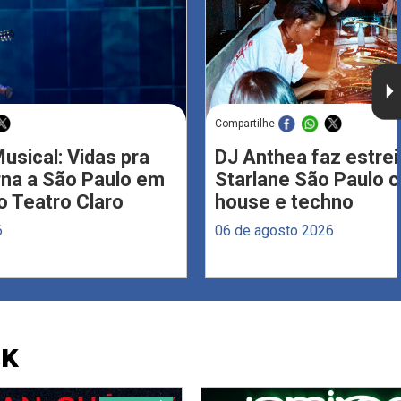
Compartilhe
usical: Vidas pra
DJ Anthea faz estrei
rna a São Paulo em
Starlane São Paulo 
 Teatro Claro
house e techno
6
06 de agosto 2026
CK