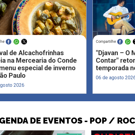
lhe
Compartilhe
val de Alcachofrinhas
"Djavan – O M
eia na Mercearia do Conde
Contar" reto
menu especial de inverno
temporada no
ão Paulo
06 de agosto 202
agosto 2026
GENDA DE EVENTOS - POP / RO