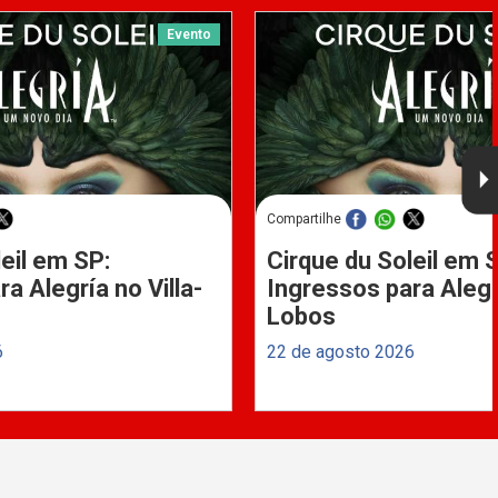
Evento
Compartilhe
eil em SP:
Cirque du Soleil em 
a Alegría no Villa-
Ingressos para Alegrí
Lobos
6
22 de agosto 2026