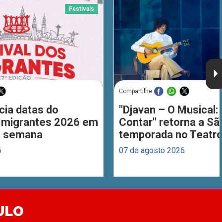
Festivais
Compartilhe
cia datas do
"Djavan – O Musical: 
 Imigrantes 2026 em
Contar" retorna a S
de semana
temporada no Teatro
6
07 de agosto 2026
ULO