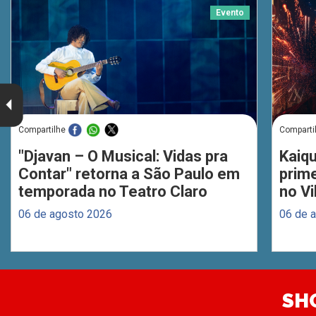
Evento
Compartilhe
Comparti
"Djavan – O Musical: Vidas pra
Kaiq
Contar" retorna a São Paulo em
prim
temporada no Teatro Claro
no Vi
06 de agosto 2026
06 de 
SH