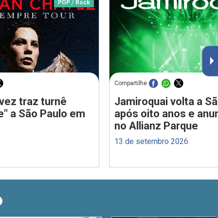
POP / Rock
Compartilhe
vez traz turnê
Jamiroquai volta a S
e" a São Paulo em
após oito anos e anu
no Allianz Parque
13 de setembro 2026
O