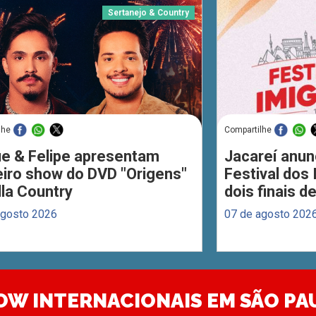
Sertanejo & Country
lhe
Compartilhe
ue & Felipe apresentam
Jacareí anun
eiro show do DVD "Origens"
Festival dos
lla Country
dois finais 
agosto 2026
07 de agosto 202
OW INTERNACIONAIS EM SÃO PA