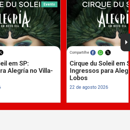
Evento
Compartilhe
eil em SP:
Cirque du Soleil em 
a Alegría no Villa-
Ingressos para Alegrí
Lobos
6
22 de agosto 2026