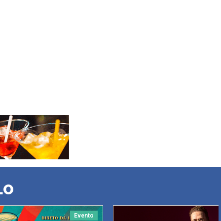
LO
Evento