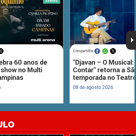
Evento
Compartilhe
ebra 60 anos de
"Djavan – O Musical: 
 show no Multi
Contar" retorna a S
ampinas
temporada no Teatro
6
08 de agosto 2026
ULO