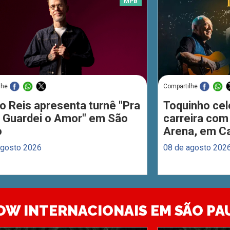
MPB
lhe
Compartilhe
o Reis apresenta turnê "Pra
Toquinho cel
 Guardei o Amor" em São
carreira com
o
Arena, em C
agosto 2026
08 de agosto 202
OW INTERNACIONAIS EM SÃO PA