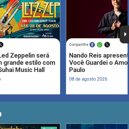
Compartilhe
Led Zeppelin será
Nando Reis apresent
 grande estilo com
Você Guardei o Amo
Suhai Music Hall
Paulo
6
08 de agosto 2026
O