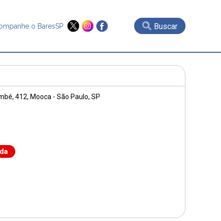
Buscar
ompanhe o BaresSP
mbé, 412
, Mooca - São Paulo, SP
nda