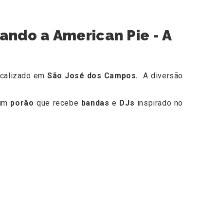
ando a American Pie - A
localizado em
São José dos Campos.
A diversão
 um
porão
que recebe
bandas
e
DJs
inspirado no