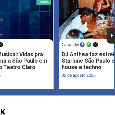
Evento
Compartilhe
usical: Vidas pra
DJ Anthea faz estrei
rna a São Paulo em
Starlane São Paulo 
 Teatro Claro
house e techno
6
06 de agosto 2026
CK