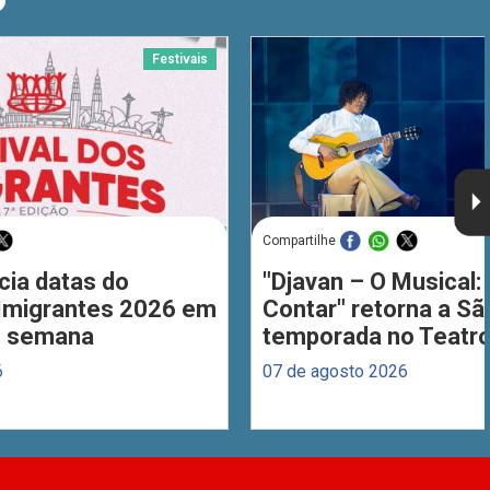
O
Festivais
Compartilhe
cia datas do
"Djavan – O Musical: 
 Imigrantes 2026 em
Contar" retorna a S
de semana
temporada no Teatro
6
07 de agosto 2026