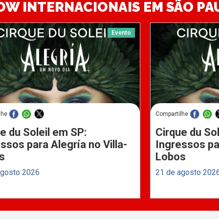
OW INTERNACIONAIS EM SÃO PA
Evento
lhe
Compartilhe
e du Soleil em SP:
Cirque du Sol
ssos para Alegría no Villa-
Ingressos par
s
Lobos
agosto 2026
21 de agosto 202