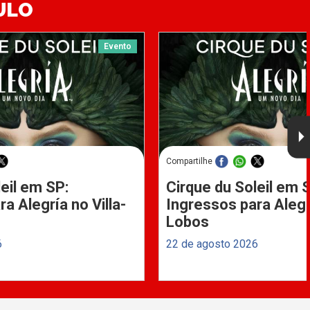
ULO
Evento
Compartilhe
eil em SP:
Cirque du Soleil em 
a Alegría no Villa-
Ingressos para Alegrí
Lobos
6
22 de agosto 2026