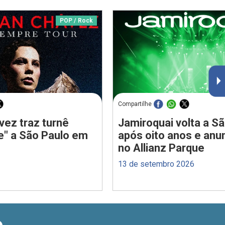
POP / Rock
Compartilhe
vez traz turnê
Jamiroquai volta a S
e" a São Paulo em
após oito anos e anu
no Allianz Parque
13 de setembro 2026