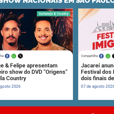
SHOW NACIONAIS EM SÃO PAUL
Sertanejo & Country
lhe
Compartilhe
ue & Felipe apresentam
Jacareí anun
eiro show do DVD "Origens"
Festival dos
lla Country
dois finais 
agosto 2026
07 de agosto 202