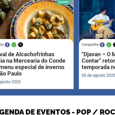
Evento
lhe
Compartilhe
val de Alcachofrinhas
"Djavan – O M
eia na Mercearia do Conde
Contar" reto
menu especial de inverno
temporada no
ão Paulo
06 de agosto 202
agosto 2026
GENDA DE EVENTOS - POP / RO