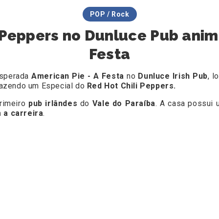
POP / Rock
i Peppers no Dunluce Pub anim
Festa
 esperada
American Pie - A Festa
no
Dunluce Irish Pub
, 
azendo um Especial do
Red Hot Chili Peppers.
primeiro
pub irlândes
do
Vale do Paraíba
. A casa possui
 a carreira
.