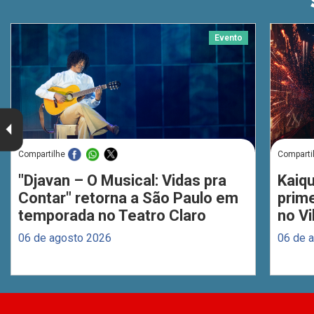
Evento
Compartilhe
Comparti
"Djavan – O Musical: Vidas pra
Kaiq
Contar" retorna a São Paulo em
prim
temporada no Teatro Claro
no Vi
06 de agosto 2026
06 de 