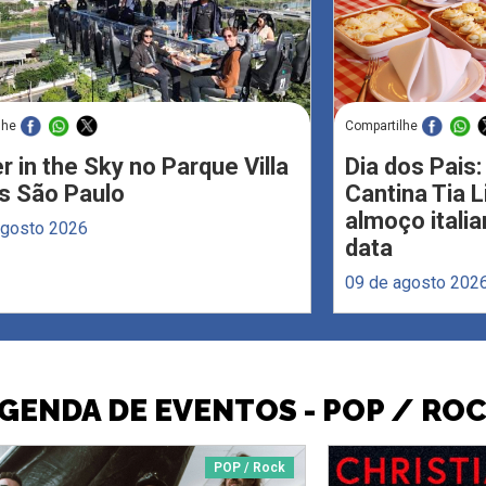
lhe
Compartilhe
r in the Sky no Parque Villa
Dia dos Pais:
s São Paulo
Cantina Tia 
almoço italia
agosto 2026
data
09 de agosto 202
GENDA DE EVENTOS - POP / RO
POP / Rock