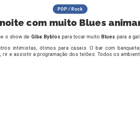
POP / Rock
noite com muito Blues animan
ebe o show de
Giba Byblos
para tocar muito
Blues
para a gal
ros intimistas, ótimos para casais. O bar com banquetas
rir e assistir a programação dos telões. Todos os ambiente