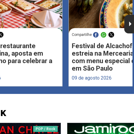
Compartilhe
 restaurante
Festival de Alcachof
Lina, aposta em
estreia na Merceari
no para celebrar a
com menu especial d
em São Paulo
6
09 de agosto 2026
CK
POP / Rock