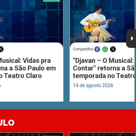
Compartilhe
usical: Vidas pra
"Djavan – O Musical: 
rna a São Paulo em
Contar" retorna a S
 Teatro Claro
temporada no Teatro
6
14 de agosto 2026
ULO