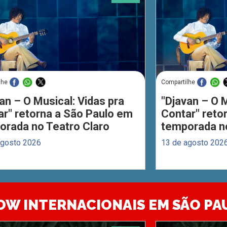
lhe
Compartilhe
an – O Musical: Vidas pra
"Djavan – O M
ar" retorna a São Paulo em
Contar" reto
orada no Teatro Claro
temporada no
agosto 2026
13 de agosto 202
OW INTERNACIONAIS EM SÃO PA