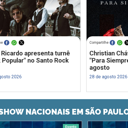
he
Compartilhe
 Ricardo apresenta turnê
Christian Chá
 Popular" no Santo Rock
"Para Siempr
agosto
gosto 2026
28 de agosto 2026
SHOW NACIONAIS EM SÃO PAUL
Evento