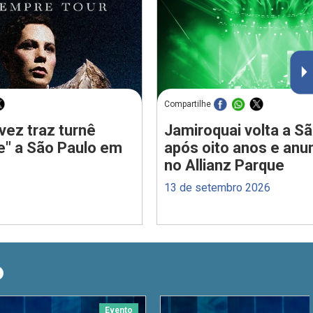
Compartilhe
vez traz turnê
Jamiroquai volta a S
e" a São Paulo em
após oito anos e anu
no Allianz Parque
13 de setembro 2026
O
Evento