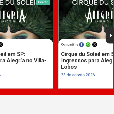
Evento
Compartilhe
eil em SP:
Cirque du Soleil em 
a Alegría no Villa-
Ingressos para Alegrí
Lobos
6
23 de agosto 2026