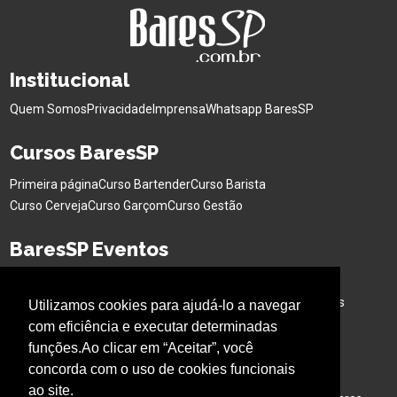
Institucional
Quem Somos
Privacidade
Imprensa
Whatsapp BaresSP
Cursos BaresSP
Primeira página
Curso Bartender
Curso Barista
Curso Cerveja
Curso Garçom
Curso Gestão
BaresSP Eventos
Eventos Sociais
Eventos Corporativos
Feiras de Negócios
Cervejas Especiais
Workshops Interativo
Buffet para Eventos
Utilizamos cookies para ajudá-lo a navegar
Bar Nas Alturas
Caminhão para Eventos
com eficiência e executar determinadas
funções.Ao clicar em “Aceitar”, você
Nossos Projetos
concorda com o uso de cookies funcionais
ao site.