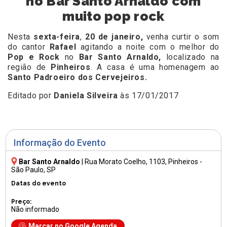
no Bar Santo Arnaldo com
muito pop rock
Nesta
sexta-feira
,
20 de janeiro,
venha curtir o som
do cantor
Rafael
agitando a noite com o melhor do
Pop e Rock
no
Bar Santo Arnaldo,
localizado na
região de
Pinheiros
. A casa é uma homenagem ao
Santo Padroeiro dos Cervejeiros.
Editado por
Daniela Silveira
às 17/01/2017
Informação do Evento
Bar Santo Arnaldo
|
Rua Morato Coelho, 1103
, Pinheiros -
São Paulo, SP
Datas do evento
Preço:
Não informado
Marcar no Google Agenda