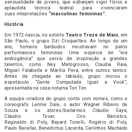
sensualidade de jovens, que esbanjam vigor físico e
aplaudida técnica teatral para vivenciarem
suas intepretações
“masculinas femininas”.
História
Em 1972 nascia, no extinto
Teatro Treze de Maio
, em
São Paulo, o grupo Dzi Croquettes. Ao longo de um
ano, homens barbudos mostravam no palco
performances femininas. Uma espécie de “era
androgênica” que serviu de inspiração a grandes
talentos, como Ney Matogrosso, Claudia Raia,
Miguel Falabella e Marília Pera, entre outros tantos.
Antes da chegada ao tablado, grupo iniciou o
espetáculo “Gente Computada Igual a Você”,
apresentada na casa noturna Ton Ton.
A equipe criadora do grupo conto com nomes, como o
coreografo Lennie Dale, o autor Wagner Ribeiro de
Souza e os atores/bailarinos Cláudio Gaya,
Cláudio Tovar, Ciro Barcelos,
Reginaldo di Poly, Bayard Tonelli, Rogério di Poly,
Paulo Bacellar, Benedictus Lacerda, Carlinhos Machado