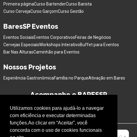
Primeira página
Curso Bartender
Curso Barista
Curso Cerveja
Curso Garçom
Curso Gestão
BaresSP Eventos
Eventos Sociais
Eventos Corporativos
Feiras de Negócios
Cervejas Especiais
Workshops Interativo
Buffet para Eventos
Bar Nas Alturas
Caminhão para Eventos
Nossos Projetos
Experiência Gastronômica
Família no Parque
Ativação em Bares
Acompanhe o BARESSP
Utilizamos cookies para ajudá-lo a navegar
com eficiência e executar determinadas
funções.Ao clicar em “Aceitar”, você
concorda com o uso de cookies funcionais