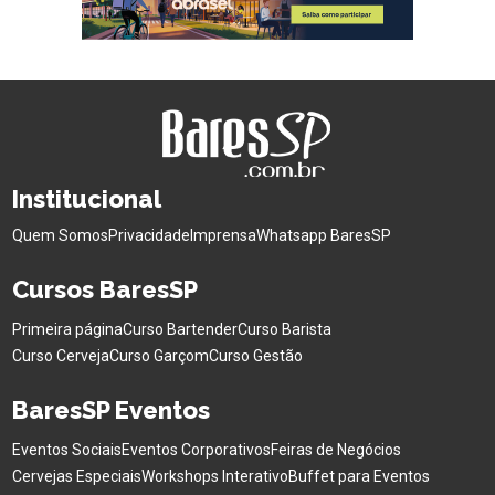
Institucional
Quem Somos
Privacidade
Imprensa
Whatsapp BaresSP
Cursos BaresSP
Primeira página
Curso Bartender
Curso Barista
Curso Cerveja
Curso Garçom
Curso Gestão
BaresSP Eventos
Eventos Sociais
Eventos Corporativos
Feiras de Negócios
Cervejas Especiais
Workshops Interativo
Buffet para Eventos