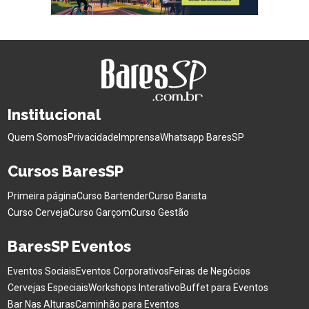
Institucional
Quem Somos
Privacidade
Imprensa
Whatsapp BaresSP
Cursos BaresSP
Primeira página
Curso Bartender
Curso Barista
Curso Cerveja
Curso Garçom
Curso Gestão
BaresSP Eventos
Eventos Sociais
Eventos Corporativos
Feiras de Negócios
Cervejas Especiais
Workshops Interativo
Buffet para Eventos
Bar Nas Alturas
Caminhão para Eventos