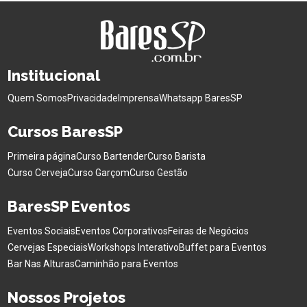
Institucional
Quem Somos
Privacidade
Imprensa
Whatsapp BaresSP
Cursos BaresSP
Primeira página
Curso Bartender
Curso Barista
Curso Cerveja
Curso Garçom
Curso Gestão
BaresSP Eventos
Eventos Sociais
Eventos Corporativos
Feiras de Negócios
Cervejas Especiais
Workshops Interativo
Buffet para Eventos
Bar Nas Alturas
Caminhão para Eventos
Nossos Projetos