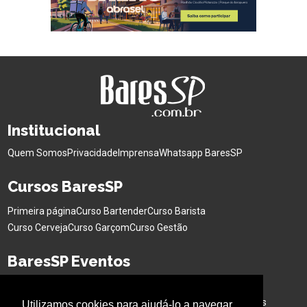
Institucional
Quem Somos
Privacidade
Imprensa
Whatsapp BaresSP
Cursos BaresSP
Primeira página
Curso Bartender
Curso Barista
Curso Cerveja
Curso Garçom
Curso Gestão
BaresSP Eventos
Eventos Sociais
Eventos Corporativos
Feiras de Negócios
Cervejas Especiais
Workshops Interativo
Buffet para Eventos
Utilizamos cookies para ajudá-lo a navegar