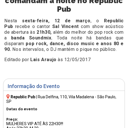
comandam a noite no Republic
Pub
Nesta
sexta
-feira, 12 de março
, o
Republic
Pub
recebe o cantor
Sal Vincent
com show acústico
de abertura às
21h30,
além do melhor do pop rock com
a
banda Soundmix.
Toda noite há bandas que
disparam
pop rock, dance, disco music e anos 80 e
90.
Nos intervalos, o DJ mantém o pique no público.
Editado por
Lais Araujo
às 12/05/2017
Informação do Evento
Republic Pub
|
Rua Delfina, 110
, Vila Madalena - São Paulo,
SP
Datas do evento
Preço:
MULHERES VIP ATÉ ÀS 22H30!!!