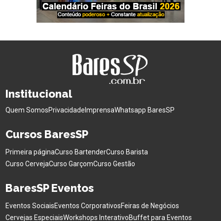
Institucional
Quem Somos
Privacidade
Imprensa
Whatsapp BaresSP
Cursos BaresSP
Primeira página
Curso Bartender
Curso Barista
Curso Cerveja
Curso Garçom
Curso Gestão
BaresSP Eventos
Eventos Sociais
Eventos Corporativos
Feiras de Negócios
Cervejas Especiais
Workshops Interativo
Buffet para Eventos