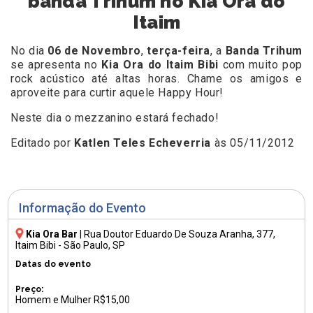
banda Trihum no Kia Ora do
Itaim
No dia
06 de Novembro
,
terça-feira
, a
Banda Trihum
se apresenta no
Kia Ora do Itaim Bibi
com muito pop
rock acústico até altas horas. Chame os amigos e
aproveite para curtir aquele Happy Hour!
Neste dia o mezzanino estará fechado!
Editado por
Katlen Teles Echeverria
às 05/11/2012
Informação do Evento
Kia Ora Bar
|
Rua Doutor Eduardo De Souza Aranha, 377
,
Itaim Bibi - São Paulo, SP
Datas do evento
Preço:
Homem e Mulher R$15,00