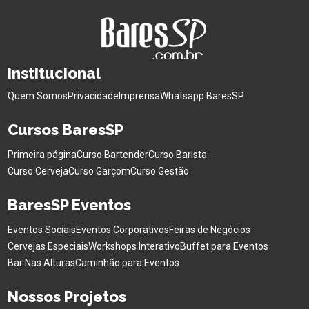
Institucional
Quem Somos
Privacidade
Imprensa
Whatsapp BaresSP
Cursos BaresSP
Primeira página
Curso Bartender
Curso Barista
Curso Cerveja
Curso Garçom
Curso Gestão
BaresSP Eventos
Eventos Sociais
Eventos Corporativos
Feiras de Negócios
Cervejas Especiais
Workshops Interativo
Buffet para Eventos
Bar Nas Alturas
Caminhão para Eventos
Nossos Projetos