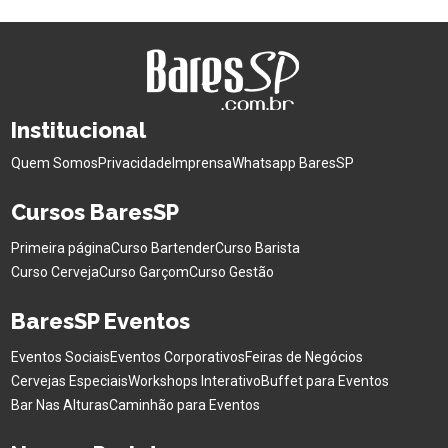
Institucional
Quem Somos
Privacidade
Imprensa
Whatsapp BaresSP
Cursos BaresSP
Primeira página
Curso Bartender
Curso Barista
Curso Cerveja
Curso Garçom
Curso Gestão
BaresSP Eventos
Eventos Sociais
Eventos Corporativos
Feiras de Negócios
Cervejas Especiais
Workshops Interativo
Buffet para Eventos
Bar Nas Alturas
Caminhão para Eventos