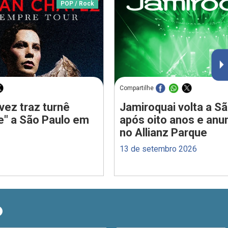
POP / Rock
Compartilhe
vez traz turnê
Jamiroquai volta a S
e" a São Paulo em
após oito anos e anu
no Allianz Parque
13 de setembro 2026
O