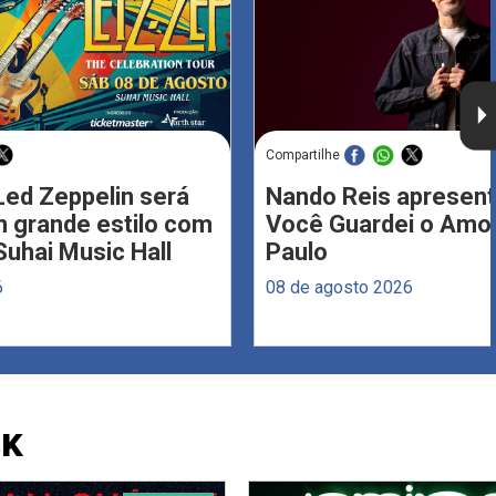
Compartilhe
Led Zeppelin será
Nando Reis apresent
 grande estilo com
Você Guardei o Amo
Suhai Music Hall
Paulo
6
08 de agosto 2026
CK