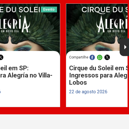
Evento
Compartilhe
eil em SP:
Cirque du Soleil em 
a Alegría no Villa-
Ingressos para Alegrí
Lobos
6
22 de agosto 2026