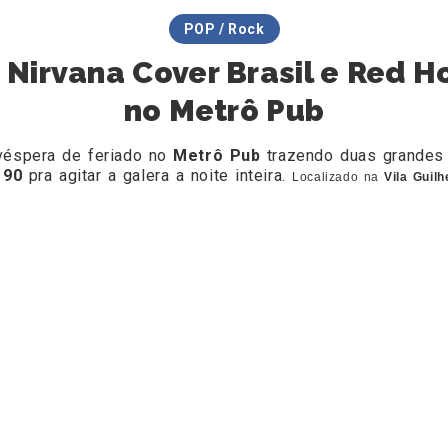
POP / Rock
Nirvana Cover Brasil e Red Ho
no Metrô Pub
éspera de feriado no
Metrô Pub
trazendo duas grandes
k 90
pra agitar a galera a noite inteira.
Localizado na
Vila Guil