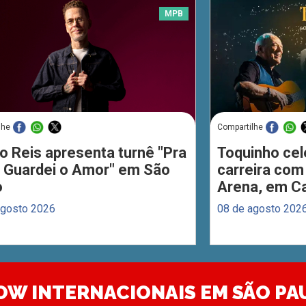
MPB
lhe
Compartilhe
o Reis apresenta turnê "Pra
Toquinho cel
 Guardei o Amor" em São
carreira com
o
Arena, em C
agosto 2026
08 de agosto 202
OW INTERNACIONAIS EM SÃO PA