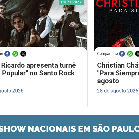
POP / Rock
he
Compartilhe
 Ricardo apresenta turnê
Christian Chá
 Popular" no Santo Rock
"Para Siempr
agosto
gosto 2026
28 de agosto 2026
SHOW NACIONAIS EM SÃO PAUL