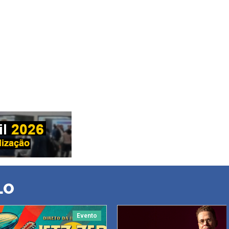
LO
Evento