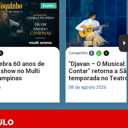
Evento
Compartilhe
ebra 60 anos de
"Djavan – O Musical: 
 show no Multi
Contar" retorna a S
ampinas
temporada no Teatro
6
08 de agosto 2026
ULO