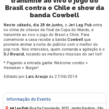
transmite ao vivo o jogo do
Brasil contra o Chile e show da
banda Cowbell
Neste sábado, dia 28 de junho,
o
Jet Lag Pub
entra
no clima de oitavas de final da Copa do Mundo, e
transmite ao vivo o jogo do Brasil x Chile. Para
comemorar a casa recebe a banda
Cowbell
que
promete animar a noite do público com o melhor do
pop rock. Nos intervalos, quem comanda a agitação é o
DJ Rivacid
, tocando as melhores músicas do set list!
* Pagando a entrada ganhe Welcome combo +
Heineken + Burger!
Editado por
Lais Araujo
às 27/06/2014
Informação do Evento
Jet Lag Pub
|
Rua Da Consolação, 3032
, Jardim Paulista - São