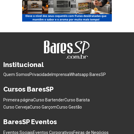
Institucional
Quem Somos
Privacidade
Imprensa
Whatsapp BaresSP
Cursos BaresSP
Primeira página
Curso Bartender
Curso Barista
Curso Cerveja
Curso Garçom
Curso Gestão
BaresSP Eventos
Eventos Sociais
Eventos Corporativos
Feiras de Negócios