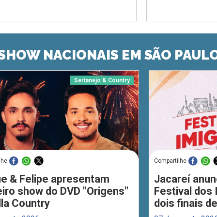
SHOW NACIONAIS EM SÃO PAUL
Sertanejo & Country
lhe
Compartilhe
ue & Felipe apresentam
Jacareí anun
eiro show do DVD "Origens"
Festival dos
lla Country
dois finais 