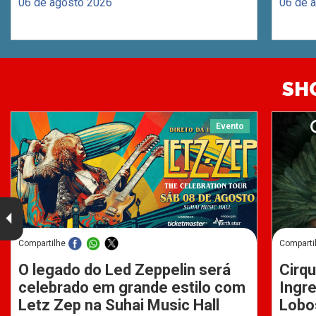
06 de agosto 2026
06 de 
SH
Evento
Compartilhe
Comparti
O legado do Led Zeppelin será
Cirqu
celebrado em grande estilo com
Ingre
Letz Zep na Suhai Music Hall
Lobo