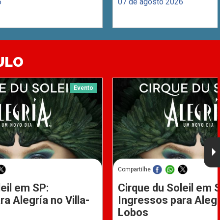
6
07 de agosto 2026
ULO
Evento
Compartilhe
eil em SP:
Cirque du Soleil em 
a Alegría no Villa-
Ingressos para Alegrí
Lobos