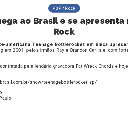
POP / Rock
ga ao Brasil e se apresenta 
Rock
te-americana Teenage Bottlerocket em única apresen
 em 2001, pelos irmãos Ray e Brandon Carlisle, com fort
 contratada pela lendária gravadora Fat Wreck Chords e hoje
etbrasil.com.br/show/teenagebottlerocket-sp/
o
 Paulo