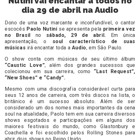
Nutini vai encantar à todos no
dia 29 de abril na Audio
Dono de uma voz marcante e inconfundível, o cantor
escocês
Paolo Nutini
se apresenta pela
primeira vez
no Brasil
no
sábado, 29 de abril.
Em única
apresentação, o
soul característico de suas
músicas
irá encantar toda a
Audio
, em São Paulo.
O show conta com músicas de seu último álbum
“Caustic Love”
, além dos grandes sucessos que
colecionou em sua carreira, como
“Last Request”,
“New Shoes” e “Candy”.
Mesmo com uma discografia considerável curta para
seus 12 anos de carreira, com três discos na lista, o
britânico é um sucesso absoluto. Além de ser
considerado um dos nomes mais importantes da cena
soul na atualidade, Paolo tem em sua carreira diversos
shows esgotados e participações em alguns dos
maiores festivais do mundo, como Glastonbury e
Coachella e foi escolhido pelos Rolling Stones para
abrir dois shows no Reino Unido