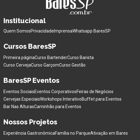
Institucional
Quem Somos
Privacidade
Imprensa
Whatsapp BaresSP
Cursos BaresSP
Primeira página
Curso Bartender
Curso Barista
Curso Cerveja
Curso Garçom
Curso Gestão
BaresSP Eventos
Eventos Sociais
Eventos Corporativos
Feiras de Negócios
Cervejas Especiais
Workshops Interativo
Buffet para Eventos
Bar Nas Alturas
Caminhão para Eventos
Nossos Projetos
Experiência Gastronômica
Família no Parque
Ativação em Bares