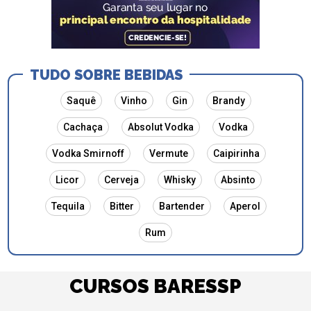
TUDO SOBRE BEBIDAS
Saquê
Vinho
Gin
Brandy
Cachaça
Absolut Vodka
Vodka
Vodka Smirnoff
Vermute
Caipirinha
Licor
Cerveja
Whisky
Absinto
Tequila
Bitter
Bartender
Aperol
Rum
CURSOS BARESSP