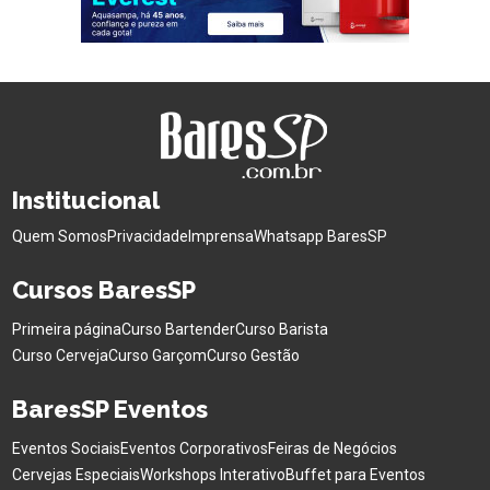
Institucional
Quem Somos
Privacidade
Imprensa
Whatsapp BaresSP
Cursos BaresSP
Primeira página
Curso Bartender
Curso Barista
Curso Cerveja
Curso Garçom
Curso Gestão
BaresSP Eventos
Eventos Sociais
Eventos Corporativos
Feiras de Negócios
Cervejas Especiais
Workshops Interativo
Buffet para Eventos