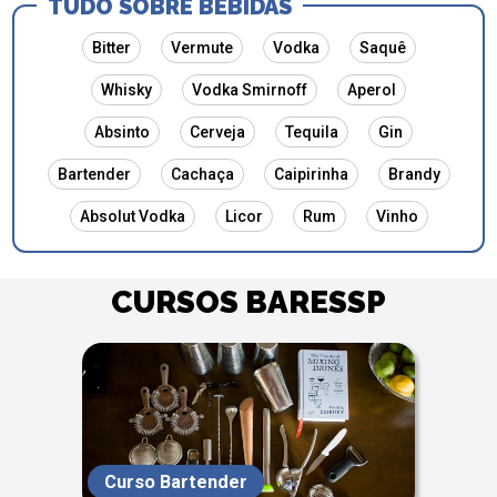
TUDO SOBRE BEBIDAS
Bitter
Vermute
Vodka
Saquê
Whisky
Vodka Smirnoff
Aperol
Absinto
Cerveja
Tequila
Gin
Bartender
Cachaça
Caipirinha
Brandy
Absolut Vodka
Licor
Rum
Vinho
CURSOS BARESSP
Curso Bartender