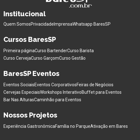
Institucional
Quem Somos
Privacidade
Imprensa
Whatsapp BaresSP
Cursos BaresSP
Primeira página
Curso Bartender
Curso Barista
Curso Cerveja
Curso Garçom
Curso Gestão
BaresSP Eventos
Eventos Sociais
Eventos Corporativos
Feiras de Negócios
Cervejas Especiais
Workshops Interativo
Buffet para Eventos
Bar Nas Alturas
Caminhão para Eventos
Nossos Projetos
Experiência Gastronômica
Família no Parque
Ativação em Bares