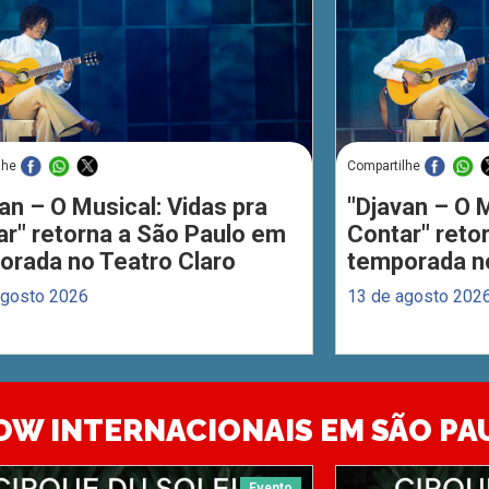
lhe
Compartilhe
an – O Musical: Vidas pra
"Djavan – O M
ar" retorna a São Paulo em
Contar" reto
orada no Teatro Claro
temporada no
agosto 2026
13 de agosto 202
OW INTERNACIONAIS EM SÃO PA
Evento