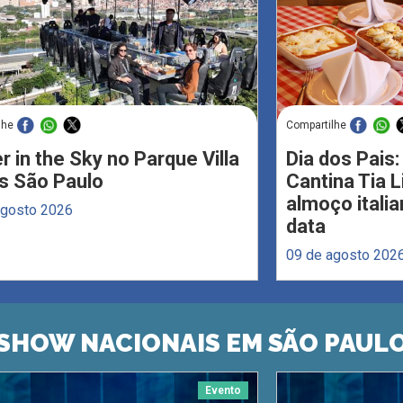
lhe
Compartilhe
r in the Sky no Parque Villa
Dia dos Pais:
s São Paulo
Cantina Tia 
almoço italia
agosto 2026
data
09 de agosto 202
SHOW NACIONAIS EM SÃO PAUL
Evento