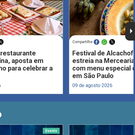
Compartilhe
 restaurante
Festival de Alcachof
Lina, aposta em
estreia na Merceari
no para celebrar a
com menu especial d
em São Paulo
6
09 de agosto 2026
O
Evento