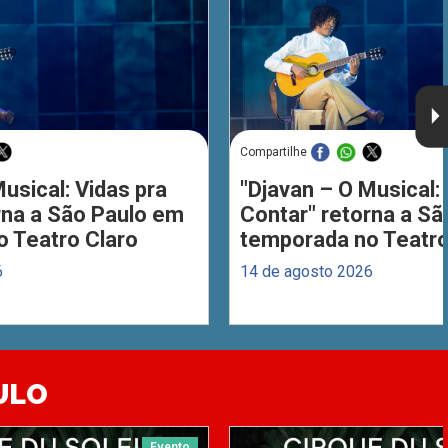
Compartilhe
usical: Vidas pra
"Djavan – O Musical: 
rna a São Paulo em
Contar" retorna a S
 Teatro Claro
temporada no Teatro
6
14 de agosto 2026
ULO
Evento