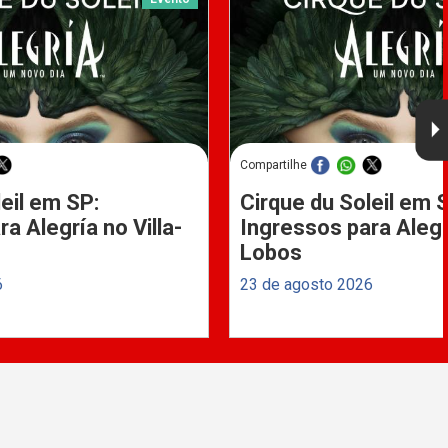
Compartilhe
eil em SP:
Cirque du Soleil em 
a Alegría no Villa-
Ingressos para Alegrí
Lobos
6
23 de agosto 2026