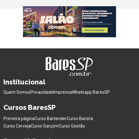
Institucional
Quem Somos
Privacidade
Imprensa
Whatsapp BaresSP
Cursos BaresSP
Primeira página
Curso Bartender
Curso Barista
Curso Cerveja
Curso Garçom
Curso Gestão