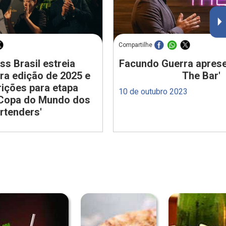
Compartilhe
ss Brasil estreia
Facundo Guerra aprese
a edição de 2025 e
The Bar'
crições para etapa
10 de outubro 2023
'Copa do Mundo dos
rtenders'