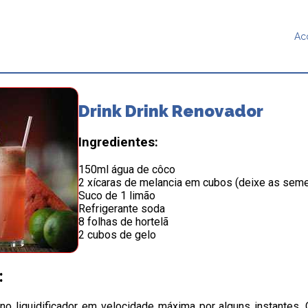
Ac
Drink Drink Renovador
Ingredientes:
150ml água de côco
2 xícaras de melancia em cubos (deixe as sem
Suco de 1 limão
Refrigerante soda
8 folhas de hortelã
2 cubos de gelo
:
no liquidificador em velocidade máxima por alguns instantes.