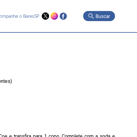
Buscar
ompanhe o BaresSP
entes)
 Coe e transfira para 1 copo. Complete com a soda e