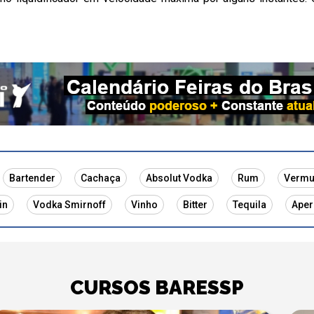
Bartender
Cachaça
Absolut Vodka
Rum
Vermu
in
Vodka Smirnoff
Vinho
Bitter
Tequila
Aper
CURSOS BARESSP