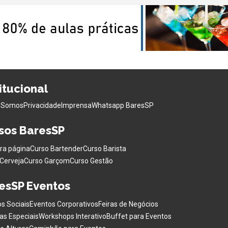
titucional
 Somos
Privacidade
Imprensa
Whatsapp BaresSP
sos BaresSP
ra página
Curso Bartender
Curso Barista
Cerveja
Curso Garçom
Curso Gestão
esSP Eventos
s Sociais
Eventos Corporativos
Feiras de Negócios
as Especiais
Workshops Interativo
Buffet para Eventos