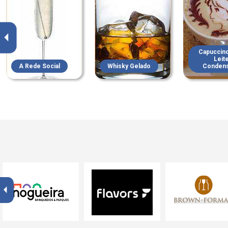
Capuccin
Leit
A Rede Social
Whisky Gelado
Conden