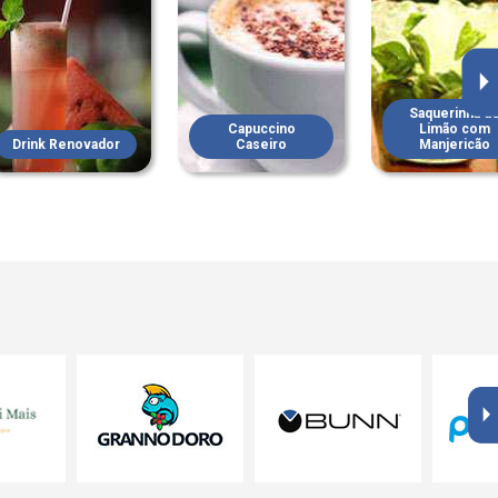
Saquerinha d
Capuccino
Limão com
Drink Renovador
Caseiro
Manjericão