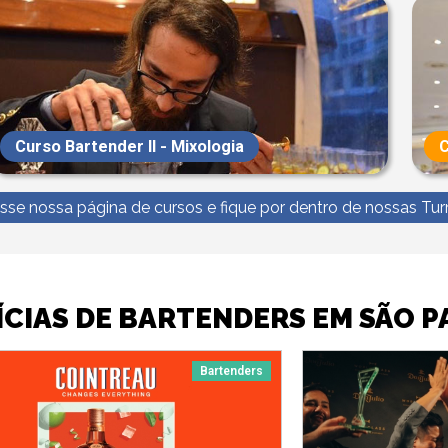
Curso Bartender II - Mixologia
C
sse nossa página de cursos e fique por dentro de nossas Tu
CIAS DE BARTENDERS EM SÃO 
Bartenders