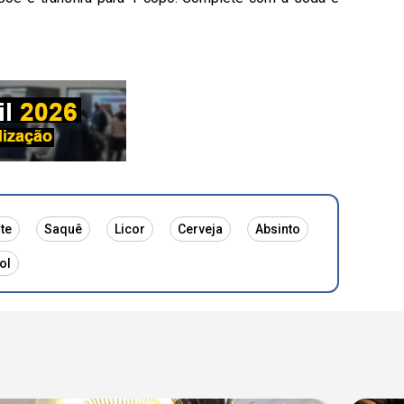
te
Saquê
Licor
Cerveja
Absinto
ol