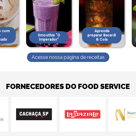
o com
Aprenda
e
Smoothie "O
preparar Bacardi
sado
Imperador"
& Cola
Acesse nossa página de receitas
FORNECEDORES DO FOOD SERVICE