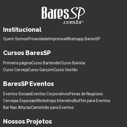
Institucional
Quem Somos
Privacidade
Imprensa
Whatsapp BaresSP
Cursos BaresSP
Primeira página
Curso Bartender
Curso Barista
Curso Cerveja
Curso Garçom
Curso Gestão
BaresSP Eventos
Eventos Sociais
Eventos Corporativos
Feiras de Negócios
Cervejas Especiais
Workshops Interativo
Buffet para Eventos
Bar Nas Alturas
Caminhão para Eventos
Nossos Projetos