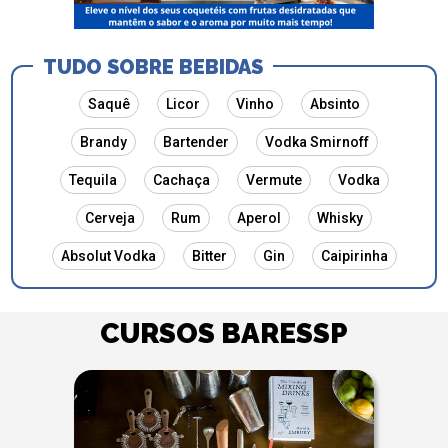
TUDO SOBRE BEBIDAS
Saquê
Licor
Vinho
Absinto
Brandy
Bartender
Vodka Smirnoff
Tequila
Cachaça
Vermute
Vodka
Cerveja
Rum
Aperol
Whisky
Absolut Vodka
Bitter
Gin
Caipirinha
CURSOS BARESSP