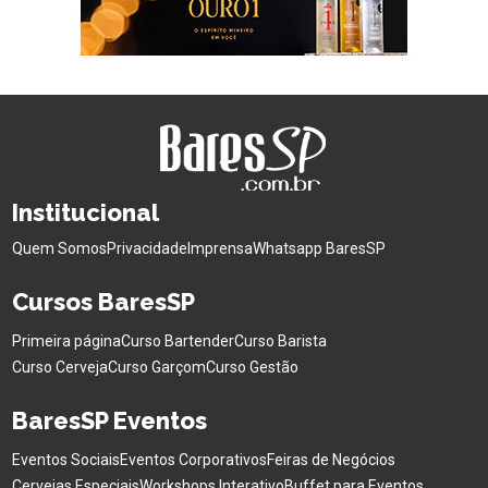
Institucional
Quem Somos
Privacidade
Imprensa
Whatsapp BaresSP
Cursos BaresSP
Primeira página
Curso Bartender
Curso Barista
Curso Cerveja
Curso Garçom
Curso Gestão
BaresSP Eventos
Eventos Sociais
Eventos Corporativos
Feiras de Negócios
Cervejas Especiais
Workshops Interativo
Buffet para Eventos