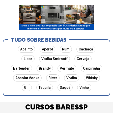
TUDO SOBRE BEBIDAS
Absinto
Aperol
Rum
Cachaça
Licor
Vodka Smirnoff
Cerveja
Bartender
Brandy
Vermute
Caipirinha
Absolut Vodka
Bitter
Vodka
Whisky
Gin
Tequila
Saquê
Vinho
CURSOS BARESSP