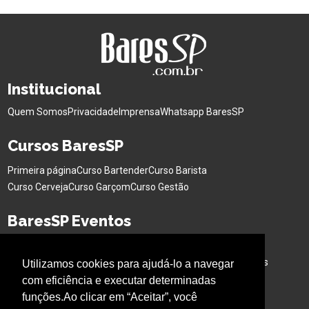
Institucional
Quem Somos
Privacidade
Imprensa
Whatsapp BaresSP
Cursos BaresSP
Primeira página
Curso Bartender
Curso Barista
Curso Cerveja
Curso Garçom
Curso Gestão
BaresSP Eventos
Eventos Sociais
Eventos Corporativos
Feiras de Negócios
Cervejas Especiais
Workshops Interativo
Buffet para Eventos
Utilizamos cookies para ajudá-lo a navegar
Bar Nas Alturas
Caminhão para Eventos
com eficiência e executar determinadas
funções.Ao clicar em “Aceitar”, você