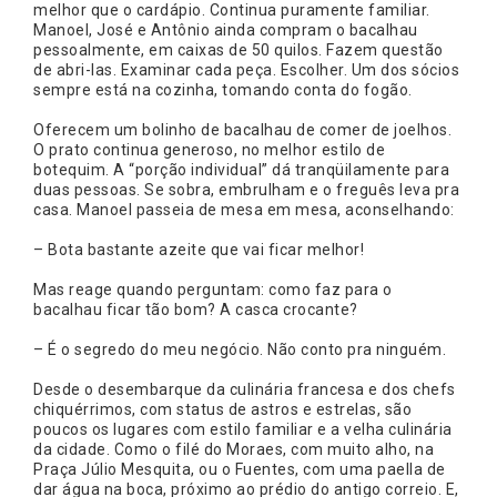
melhor que o cardápio. Continua puramente familiar.
Manoel, José e Antônio ainda compram o bacalhau
pessoalmente, em caixas de 50 quilos. Fazem questão
de abri-las. Examinar cada peça. Escolher. Um dos sócios
sempre está na cozinha, tomando conta do fogão.
Oferecem um bolinho de bacalhau de comer de joelhos.
O prato continua generoso, no melhor estilo de
botequim. A “porção individual” dá tranqüilamente para
duas pessoas. Se sobra, embrulham e o freguês leva pra
casa. Manoel passeia de mesa em mesa, aconselhando:
– Bota bastante azeite que vai ficar melhor!
Mas reage quando perguntam: como faz para o
bacalhau ficar tão bom? A casca crocante?
– É o segredo do meu negócio. Não conto pra ninguém.
Desde o desembarque da culinária francesa e dos chefs
chiquérrimos, com status de astros e estrelas, são
poucos os lugares com estilo familiar e a velha culinária
da cidade. Como o filé do Moraes, com muito alho, na
Praça Júlio Mesquita, ou o Fuentes, com uma paella de
dar água na boca, próximo ao prédio do antigo correio. E,