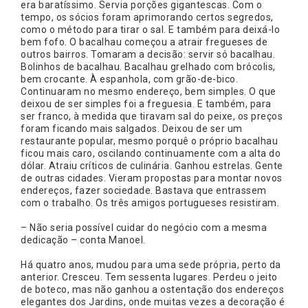
era baratíssimo. Servia porções gigantescas. Com o
tempo, os sócios foram aprimorando certos segredos,
como o método para tirar o sal. E também para deixá-lo
bem fofo. O bacalhau começou a atrair fregueses de
outros bairros. Tomaram a decisão: servir só bacalhau.
Bolinhos de bacalhau. Bacalhau grelhado com brócolis,
bem crocante. À espanhola, com grão-de-bico.
Continuaram no mesmo endereço, bem simples. O que
deixou de ser simples foi a freguesia. E também, para
ser franco, à medida que tiravam sal do peixe, os preços
foram ficando mais salgados. Deixou de ser um
restaurante popular, mesmo porquê o próprio bacalhau
ficou mais caro, oscilando continuamente com a alta do
dólar. Atraiu críticos de culinária. Ganhou estrelas. Gente
de outras cidades. Vieram propostas para montar novos
endereços, fazer sociedade. Bastava que entrassem
com o trabalho. Os três amigos portugueses resistiram.
– Não seria possível cuidar do negócio com a mesma
dedicação – conta Manoel.
Há quatro anos, mudou para uma sede própria, perto da
anterior. Cresceu. Tem sessenta lugares. Perdeu o jeito
de boteco, mas não ganhou a ostentação dos endereços
elegantes dos Jardins, onde muitas vezes a decoração é