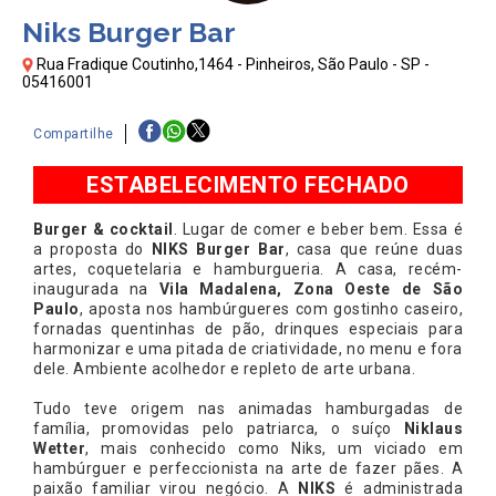
Niks Burger Bar
Rua Fradique Coutinho,1464 - Pinheiros, São Paulo - SP -
05416001
Compartilhe
ESTABELECIMENTO FECHADO
Burger & cocktail
. Lugar de comer e beber bem. Essa é
a proposta do
NIKS Burger Bar
, casa que reúne duas
artes, coquetelaria e hamburgueria. A casa, recém-
inaugurada na
Vila Madalena, Zona Oeste de São
Paulo
, aposta nos hambúrgueres com gostinho caseiro,
fornadas quentinhas de pão, drinques especiais para
harmonizar e uma pitada de criatividade, no menu e fora
dele. Ambiente acolhedor e repleto de arte urbana.
Tudo teve origem nas animadas hamburgadas de
família, promovidas pelo patriarca, o suíço
Niklaus
Wetter
, mais conhecido como Niks, um viciado em
hambúrguer e perfeccionista na arte de fazer pães. A
paixão familiar virou negócio. A
NIKS
é administrada