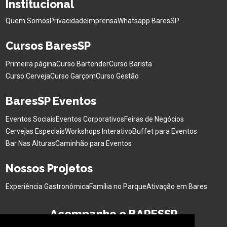
Institucional
Quem Somos
Privacidade
Imprensa
Whatsapp BaresSP
Cursos BaresSP
Primeira página
Curso Bartender
Curso Barista
Curso Cerveja
Curso Garçom
Curso Gestão
BaresSP Eventos
Eventos Sociais
Eventos Corporativos
Feiras de Negócios
Cervejas Especiais
Workshops Interativo
Buffet para Eventos
Bar Nas Alturas
Caminhão para Eventos
Nossos Projetos
Experiência Gastronômica
Família no Parque
Ativação em Bares
Acompanhe o BARESSP