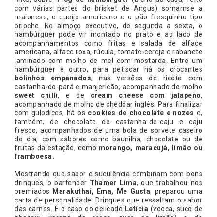
com várias partes do brisket de Angus) somamse a
maionese, o queijo americano e o pão fresquinho tipo
brioche. No almoço executivo, de segunda a sexta, o
hambúrguer pode vir montado no prato e ao lado de
acompanhamentos como fritas e salada de alface
americana, alface roxa, rúcula, tomate-cereja e rabanete
laminado com molho de mel com mostarda. Entre um
hambúrguer e outro, para petiscar há os crocantes
bolinhos empanados
, nas versões de ricota com
castanha-do-pará e manjericão, acompanhado de molho
sweet chilli
, e de
cream cheese com jalapeño
,
acompanhado de molho de cheddar inglês. Para finalizar
com gulodices, há os
cookies de chocolate e nozes
e,
também, de chocolate de castanha-de-caju e caju
fresco, acompanhados de uma bola de sorvete caseiro
do dia, com sabores como baunilha, chocolate ou de
frutas da estação, como
morango, maracujá, limão ou
framboesa.
Mostrando que sabor e suculência combinam com bons
drinques, o bartender
Thamer Lima
, que trabalhou nos
premiados
Marakuthai, Ema, Me Gusta
, preparou uma
carta de personalidade. Drinques que ressaltam o sabor
das carnes. É o caso do delicado
Letícia
(vodca, suco de