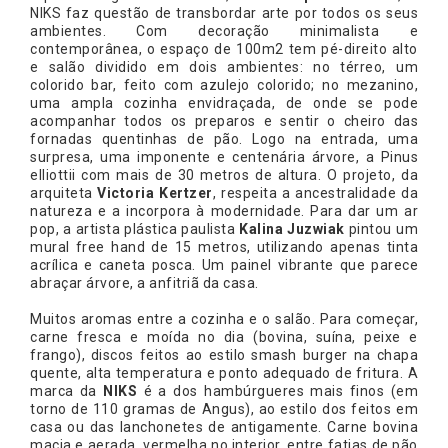
NIKS faz questão de transbordar arte por todos os seus
ambientes. Com decoração minimalista e
contemporânea, o espaço de 100m2 tem pé-direito alto
e salão dividido em dois ambientes: no térreo, um
colorido bar, feito com azulejo colorido; no mezanino,
uma ampla cozinha envidraçada, de onde se pode
acompanhar todos os preparos e sentir o cheiro das
fornadas quentinhas de pão. Logo na entrada, uma
surpresa, uma imponente e centenária árvore, a Pinus
elliottii com mais de 30 metros de altura. O projeto, da
arquiteta
Victoria Kertzer
, respeita a ancestralidade da
natureza e a incorpora à modernidade. Para dar um ar
pop, a artista plástica paulista
Kalina Juzwiak
pintou um
mural free hand de 15 metros, utilizando apenas tinta
acrílica e caneta posca. Um painel vibrante que parece
abraçar árvore, a anfitriã da casa.
Muitos aromas entre a cozinha e o salão. Para começar,
carne fresca e moída no dia (bovina, suína, peixe e
frango), discos feitos ao estilo smash burger na chapa
quente, alta temperatura e ponto adequado de fritura. A
marca da
NIKS
é a dos hambúrgueres mais finos (em
torno de 110 gramas de Angus), ao estilo dos feitos em
casa ou das lanchonetes de antigamente. Carne bovina
macia e aerada, vermelha no interior, entre fatias de pão