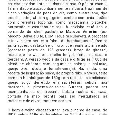
caseiro devidamente seladas na chapa. O pão artesanal,
fermentado e assado diariamente na casa, traz mais de
cinco variações de pães do dia, como australiano, tipo
brioche, integral com gergelim, centeio com chia e pães
com diferentes toppings, como macadâmia, pistache,
parmesão e castanha-de-caju. A cozinha está sob o
comando do chef paulistano
Marcos Amorim
(ex-
Mocotó, Dalva e Dito, DOM, Figueira Rubayat). A proposta
é inovar sem perder a “alma de hamburgueria”. Dentre
as criações, destaca-se o Toro, que reúne atum selado
(generosa posta de 125 gramas), broto de girassol,
maionese de wasabi e molho teriyaki feitos na casa e
gergelim. A versão veggie da casa é o
Niggler
(100g de
blend de abóbora com cogumelos shimeji e shiitake,
queijo brie, rúcula e tomate-cereja). Há, ainda, uma
receita de inspiração suíça, do próprio Niks, o Swiss, feito
com um hambúrguer de 180g com raclette, o tradicional
queijo suíço derretido em racleteiras, cebola, noz
moscada e pimenta-do-reino. Burgers podem ser
acompanhados da crocante batata rústica da casa,
cortada na mão, pronta para ser mergulhada na
maionese de ervas, também caseira.
O bom e velho cheeseburger leva o nome da casa. No
NIKS, sobre
110g de hambúrguer
(blend da casa, feito