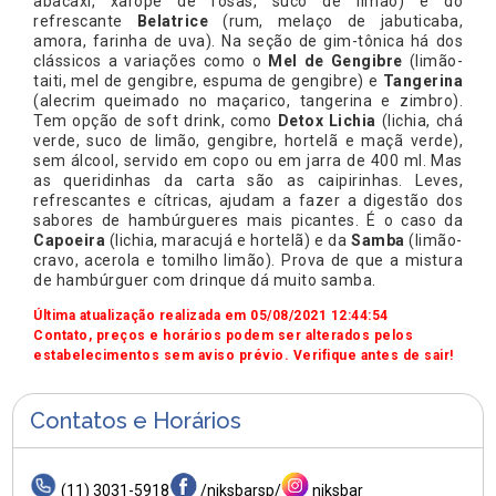
abacaxi, xarope de rosas, suco de limão) e do
refrescante
Belatrice
(rum, melaço de jabuticaba,
amora, farinha de uva). Na seção de gim-tônica há dos
clássicos a variações como o
Mel de Gengibre
(limão-
taiti, mel de gengibre, espuma de gengibre) e
Tangerina
(alecrim queimado no maçarico, tangerina e zimbro).
Tem opção de soft drink, como
Detox Lichia
(lichia, chá
verde, suco de limão, gengibre, hortelã e maçã verde),
sem álcool, servido em copo ou em jarra de 400 ml. Mas
as queridinhas da carta são as caipirinhas. Leves,
refrescantes e cítricas, ajudam a fazer a digestão dos
sabores de hambúrgueres mais picantes. É o caso da
Capoeira
(lichia, maracujá e hortelã) e da
Samba
(limão-
cravo, acerola e tomilho limão). Prova de que a mistura
de hambúrguer com drinque dá muito samba.
Última atualização realizada em 05/08/2021 12:44:54
Contato, preços e horários podem ser alterados pelos
estabelecimentos sem aviso prévio. Verifique antes de sair!
Contatos e Horários
(11) 3031-5918
/niksbarsp/
niksbar_