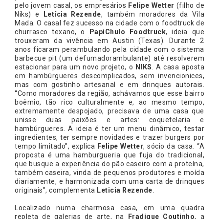
pelo jovem casal, os empresários
Felipe Wetter
(filho de
Niks) e
Letícia Rezende
, também moradores da Vila
Mada. O casal fez sucesso na cidade com o foodtruck de
churrasco texano, o
PapiChulo Foodtruck
, ideia que
trouxeram da vivência em Austin (Texas). Durante 2
anos ficaram perambulando pela cidade com o sistema
barbecue pit (um defumadorambulante) até resolverem
estacionar para um novo projeto, o
NIKS
. A casa aposta
em hambúrgueres descomplicados, sem invencionices,
mas com gostinho artesanal e em drinques autorais.
“Como moradores da região, achávamos que esse bairro
boêmio, tão rico culturalmente e, ao mesmo tempo,
extremamente despojado, precisava de uma casa que
unisse duas paixões e artes: coquetelaria e
hambúrgueres. A ideia é ter um menu dinâmico, testar
ingredientes, ter sempre novidades e trazer burgers por
tempo limitado”, explica
Felipe Wetter
, sócio da casa. “A
proposta é uma hamburgueria que fuja do tradicional,
que busque a experiência do pão caseiro com a proteína,
também caseira, vinda de pequenos produtores e moída
diariamente, e harmonizada com uma carta de drinques
originais”, complementa
Leticia Rezende
.
Localizado numa charmosa casa, em uma quadra
repleta de galerias de arte, na
Fradique Coutinho
, a